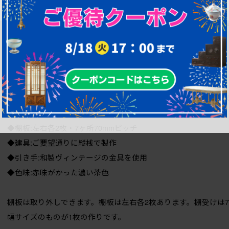
・この実績と似た商品を一から作ってほしい 。…etc
【ご注文製作品】縦桟引き戸のキャビネット
【ご要望内容】
◆デザイン:引き戸には縦桟を。大小サイズの引き出しを付けて
◆サイズ:高さ1010mm/幅1695mm/奥行430mm
◆棚板:左右各2枚・7ヶ所70mmピッチ
◆建具:ご要望通りに縦桟で製作
◆引き手:和製ヴィンテージの金具を使用
◆色味:赤味がかった濃い茶色
棚板は取り外しできます。棚板は左右各2枚あります。棚受けは7
幅サイズのものが1枚の作りです。