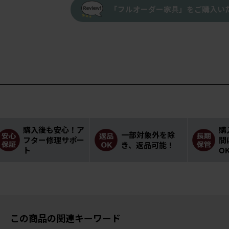
「フルオーダー家具」をご購入い
購入後も安心！ア
購
一部対象外を除
フター修理サポー
間
き、返品可能！
ト
O
この商品の関連キーワード