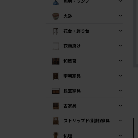
照明・ランプ
火鉢
花台・飾り台
衣類掛け
和箪笥
李朝家具
民芸家具
古家具
ストリップド(剥離)家具
仏壇