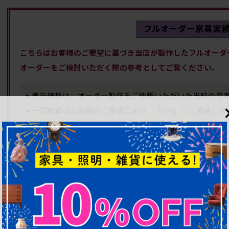
こちらはお客様のご要望に基づき当店が製作したフルオーダ
オーダーをご検討いただく際の参考としてご覧ください。
● 表示価格は、オーダー製作をご依頼いただいた当時の参
● 一部実績はお客様のご要望により、「0円」にて掲載して
● 実績のご紹介ですので現品はございません。
当店のオーダー家具・建具についてご不明な点がありました
い。
専任のカスタマーサポートスタッフがご対応いたします。
また、下記のようなご相談も承っております!
・この実績と似た商品を探している。