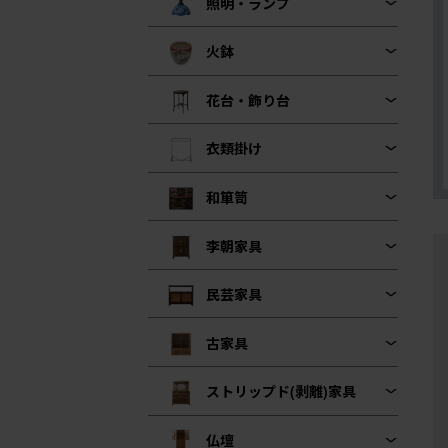
照明・ランプ
火鉢
花台・飾り台
衣類掛け
和箪笥
李朝家具
民芸家具
古家具
ストリップド(剥離)家具
仏壇