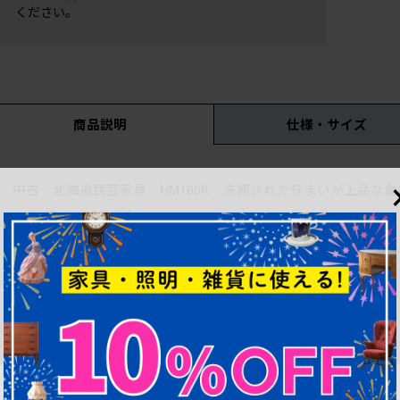
ください。
商品説明
仕様・サイズ
中古 北海道民芸家具 HM160K 洗練された佇まいが上品な
ット)(R-049503)です。
ぬくもりと安らぎに包まれるような天然木の質感と、
末永く使える作りの良さで人気の、
北海道民芸家具の食器棚です。
樺材の艶と深い色合いが
堂々とした佇まいに上品さをプラスし、
落ち着きのある雰囲気づくりに活躍します。