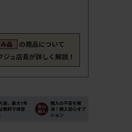
入後、最大1年
搬入の不安を解
は無料で保管
消！搬入安心オプ
K
ション