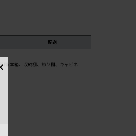
配送
×
食器棚(本箱、収納棚、飾り棚、キャビネ
時
国・
サイ