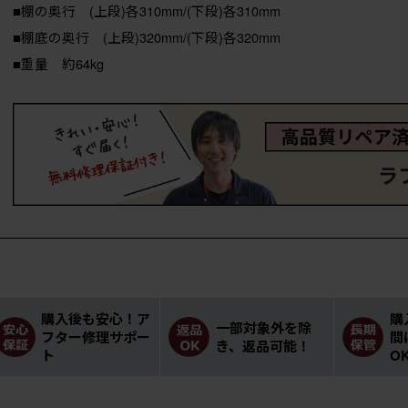
■棚の奥行 (上段)各310mm/(下段)各310mm
■棚底の奥行 (上段)320mm/(下段)各320mm
■重量 約64kg
購入後も安心！ア
購
一部対象外を除
フター修理サポー
間
き、返品可能！
ト
O