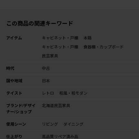
この商品の関連キーワード
アイテム
キャビネット・戸棚
本箱
キャビネット・戸棚
食器棚・カップボード
民芸家具
時代
中古
国や地域
日本
テイスト
レトロ
和風・和モダン
ブランド/デザイ
北海道民芸家具
ナー/ショップ
使用シーン
リビング
ダイニング
仕上がり
高品質リペア済み品