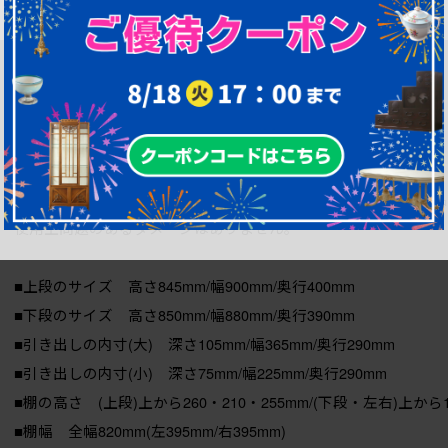
食器棚だけでなく、
ディスプレイ棚としてもおすすめの一品です。
扉、引き出しともにスムーズに動きます。
棚板は取り外しできます。棚幅サイズのものが1枚の作りです。
上下別々での使用はできませんが、分解しての搬入は可能です。
使用感も少なく、中古品としてはとても状態の良いきれいなお品
使用上問題のあるダメージはありません。
■上段のサイズ 高さ845mm/幅900mm/奥行400mm
■下段のサイズ 高さ850mm/幅880mm/奥行390mm
■引き出しの内寸(大) 深さ105mm/幅365mm/奥行290mm
■引き出しの内寸(小) 深さ75mm/幅225mm/奥行290mm
■棚の高さ (上段)上から260・210・255mm/(下段・左右)上から1
■棚幅 全幅820mm(左395mm/右395mm)