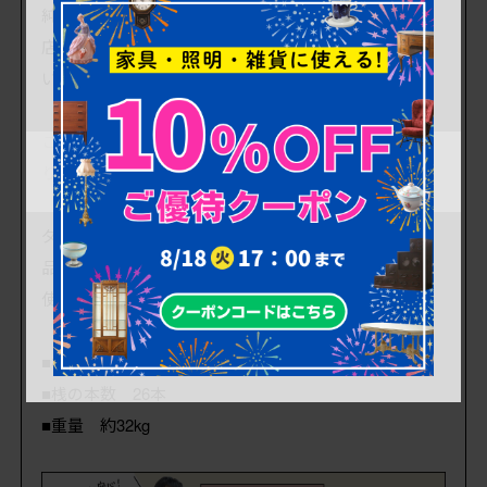
純和風に限らず、和モダンなご自宅や
店舗の雰囲気づくりに取り入れてみては
いかがでしょうか。
こちらの商品はテーブルへの加工も有料にて承ってお
ります。お気軽にお問い合わせください。
ダメージが少なく、アンティーク品として高品質なお
品です。
使用上問題のあるダメージはありません。
■框サイズ 上105mm/左50mm/右50mm/下130mm
■桟の本数 26本
■重量 約32kg