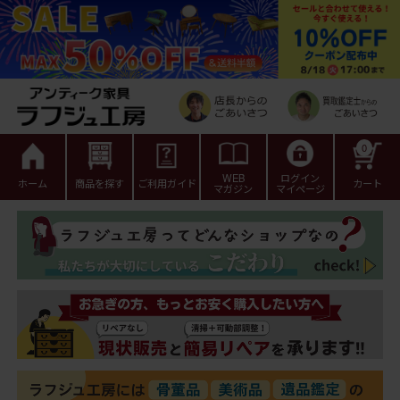
0
WEB
ログイン
ホーム
商品を探す
ご利用ガイド
カート
マガジン
マイページ