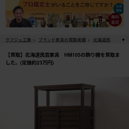
ラフジュ工房
>
ブランド家具の買取実績
>
北海道民
芸家具の買取実績
> 【買取】北海道民芸家具 HM105
の飾り棚を買取ました。(定価約23万円)
【買取】北海道民芸家具 HM105の飾り棚を買取ま
した。(定価約23万円)