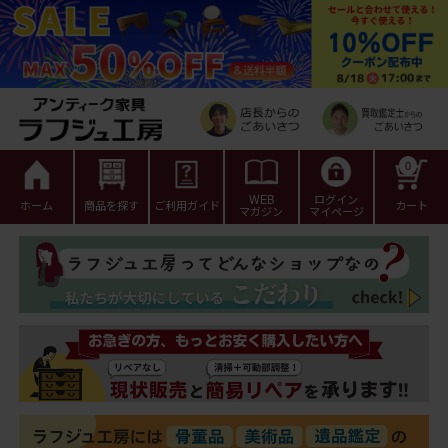
0
WEB
ログイン
ホーム
商品を探す
ご利用ガイド
カート
マガジン
マイページ