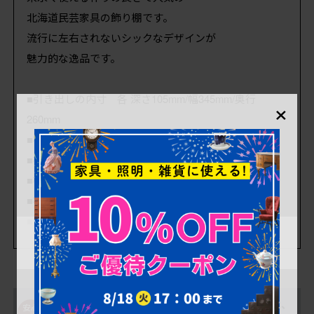
北海道民芸家具の飾り棚です。
流行に左右されないシックなデザインが
魅力的な逸品です。
■引き出しの内寸 各 深さ105mm/幅345mm/奥行
×
260mm
■棚の高さ 上から 250・200・205mm
■棚幅 全幅 785mm
■棚の奥行 295mm
■棚底の奥行 上から 375・290mm
■重量 約31kg
購入後も安心！アフ
一部対象外を除き、