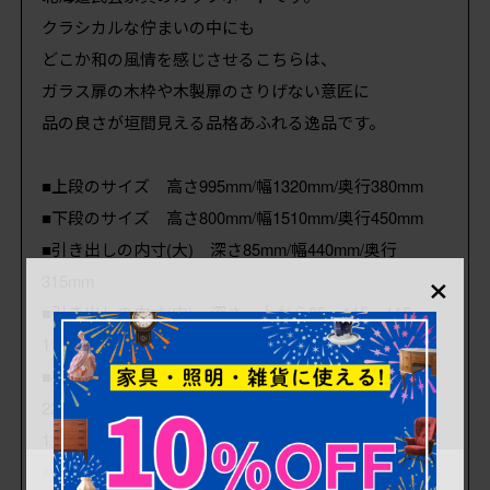
クラシカルな佇まいの中にも
どこか和の風情を感じさせるこちらは、
ガラス扉の木枠や木製扉のさりげない意匠に
品の良さが垣間見える品格あふれる逸品です。
■上段のサイズ 高さ995mm/幅1320mm/奥行380mm
■下段のサイズ 高さ800mm/幅1510mm/奥行450mm
■引き出しの内寸(大) 深さ85mm/幅440mm/奥行
×
315mm
■引き出しの内寸(中) 深さ 上から85・115・115・
115mm/幅370mm/奥行320mm
■棚の高さ (上) 上から
225mm/195mm/190mm/230mm/(下) 上から
115mm/330mm
■棚幅 (上) 左右各600mm/(下) 左右各465mm