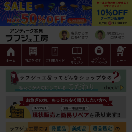
0
WEB
ログイン
ホーム
商品を探す
ご利用ガイド
カート
マガジン
マイページ