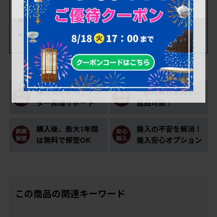
■棚の奥行 (上) 各310mm/(下) 350mm
■棚底の奥行 (上) 300mm/(下) 355mm
■重量 約116kg
購入後も安心！アフ
一部対象外を除き、
ター修理サポート
返品可能！
購入後、最大1年間
搬入の不安を解消！
は無料で保管OK
搬入安心オプション
この商品の関連キーワード