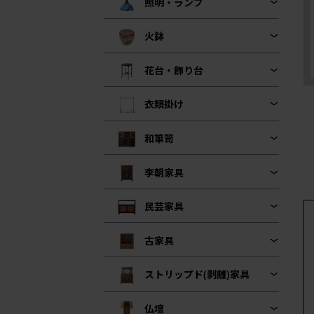
照明・ランプ
火鉢
花台・飾り台
衣類掛け
和箪笥
李朝家具
民芸家具
古家具
ストリップド(剥離)家具
仏壇