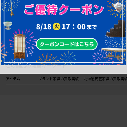
購入後も安心！ア
購
一部対象外を除
フター修理サポー
間
き、返品可能！
ト
O
この商品の関連キーワード
アイテム
ブランド家具の買取実績
北海道民芸家具の買取実