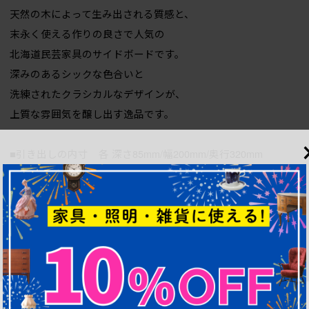
天然の木によって生み出される質感と、
末永く使える作りの良さで人気の
北海道民芸家具のサイドボードです。
深みのあるシックな色合いと
洗練されたクラシカルなデザインが、
上質な雰囲気を醸し出す逸品です。
■引き出しの内寸 各 深さ85mm/幅200mm/奥行320mm
■棚の高さ (左右) 各 上から235・185mm/(中央)200mm
■棚幅 (左右) 各 230mm/(中)675mm
■棚の奥行 (左右) 各 365mm/(中央)330mm
■棚底の奥行 (左右) 各 330mm/(中央)345mm
■重量 約46kg