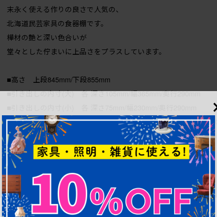
末永く使える作りの良さで人気の、
北海道民芸家具の食器棚です。
樺材の艶と深い色合いが
堂々とした佇まいに上品さをプラスしています。
■高さ 上段845mm/下段855mm
■引き出しの内寸(大) 各 深さ105mm/幅365mm/奥行290mm
■引き出しの内寸(小) 各 深さ75mm/幅230mm/奥行290mm
■棚の高さ (上段)上から280・210・255mm/(下段・左)上から190
■棚幅 全幅810mm
■棚の奥行 各 310mm
■棚底の奥行 各 305mm
■重量 約66kg