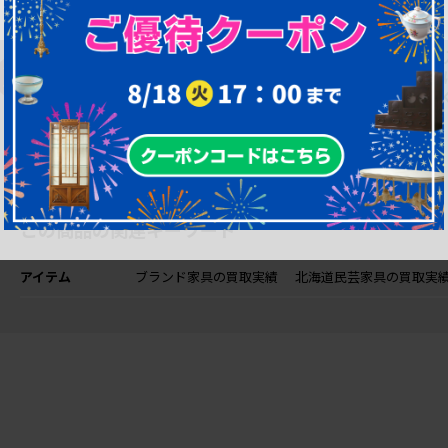
購入後も安心！ア
購
一部対象外を除
フター修理サポー
間
き、返品可能！
ト
O
この商品の関連キーワード
アイテム
ブランド家具の買取実績
北海道民芸家具の買取実