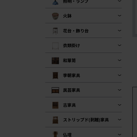
照明・ランプ
火鉢
花台・飾り台
衣類掛け
和箪笥
李朝家具
民芸家具
古家具
ストリップド(剥離)家具
仏壇