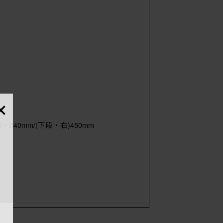
×
・240mm/(下段・右)450mm