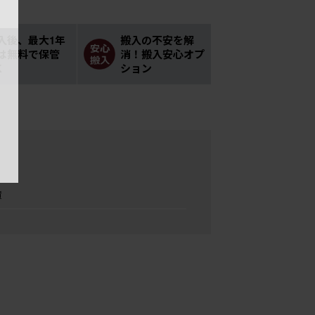
入後、最大1年
搬入の不安を解
は無料で保管
消！搬入安心オプ
K
ション
績