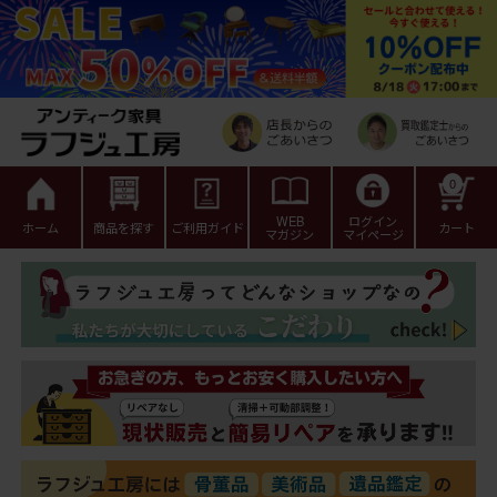
0
WEB
ログイン
ホーム
商品を探す
ご利用ガイド
カート
マガジン
マイページ