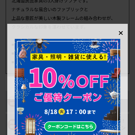
北海道民芸家具の3人掛けソファです。
ナチュラルな風合いのファブリックと
上品な意匠が美しい木製フレームの組み合わせが、
×
クラシカルな印象を漂わせています。
■アームまでの高さ 500mm
■座面までの高さ 400mm
■重量 約32kg
購入後も安心！アフ
一部対象外を除き、
ター修理サポート
返品可能！
購入後、最大1年間
搬入の不安を解消！
は無料で保管OK
搬入安心オプション