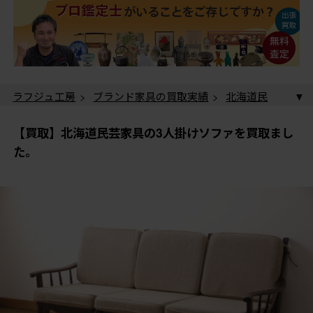
ラフジュ工房
>
ブランド家具の買取実績
>
北海道民
芸家具の買取実績
> 【買取】北海道民芸家具の3人掛け
ソファを買取ました。
【買取】北海道民芸家具の3人掛けソファを買取まし
た。