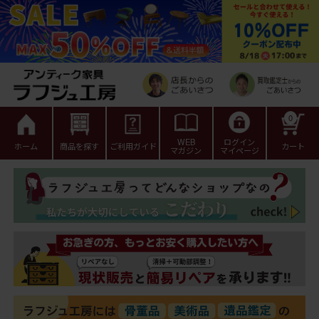
0
WEB
ログイン
ホーム
商品を探す
ご利用ガイド
カート
マガジン
マイページ