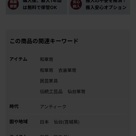
購入後、最大1年間
搬入の不安を解消！
は無料で保管OK
搬入安心オプション
この商品の関連キーワード
アイテム
和箪笥
和箪笥
衣装箪笥
民芸家具
伝統工芸品
仙台箪笥
時代
アンティーク
国や地域
日本
仙台(宮城県)