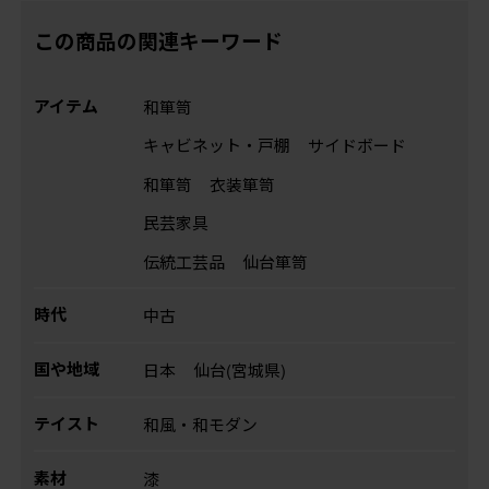
この商品の関連キーワード
アイテム
和箪笥
キャビネット・戸棚
サイドボード
和箪笥
衣装箪笥
民芸家具
伝統工芸品
仙台箪笥
時代
中古
国や地域
日本
仙台(宮城県)
テイスト
和風・和モダン
素材
漆