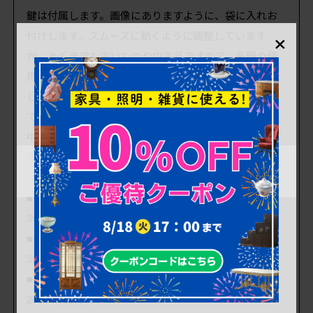
鍵は付属します。画像にありますように、袋に入れお
×
付けします。スムーズに動くように調整しています
が、あくまでも古いものや中古品ですので、長期の使
用保証は出来かねます。ご購入後、鍵に不具合が発生
した場合は、当店でサポートさせていただきますの
で、お気軽にご相談くださいませ。
中古品としてはとても状態の良いきれいなお品です。
使用上問題のあるダメージはありません。
■引き出しの内寸(大) 各 深さ140mm/幅1095mm/奥行
395m
■引き出しの内寸(中) 各 深さ115m/幅520mm/奥行
395mm
■引き出しの内寸(小) 上から 深さ115・140m/幅
260mm/奥行395mm