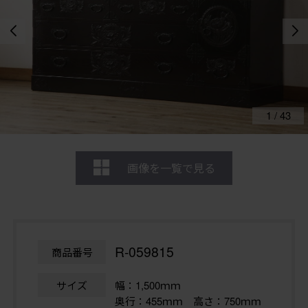
1
/
43
画像を一覧で見る
R-059815
商品番号
サイズ
幅：1,500ｍｍ
奥行：455ｍｍ 高さ：750ｍｍ