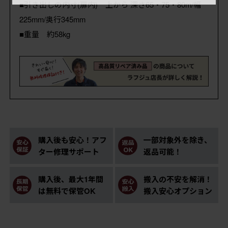
■引き出しの内寸(扉内) 上から 深さ65・75・80m/幅
225mm/奥行345mm
■重量 約58kg
購入後も安心！アフ
一部対象外を除き、
ター修理サポート
返品可能！
購入後、最大1年間
搬入の不安を解消！
は無料で保管OK
搬入安心オプション