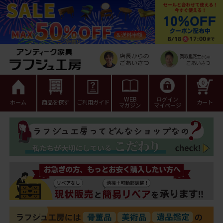
0
WEB
ログイン
ホーム
商品を探す
ご利用ガイド
カート
マガジン
マイページ