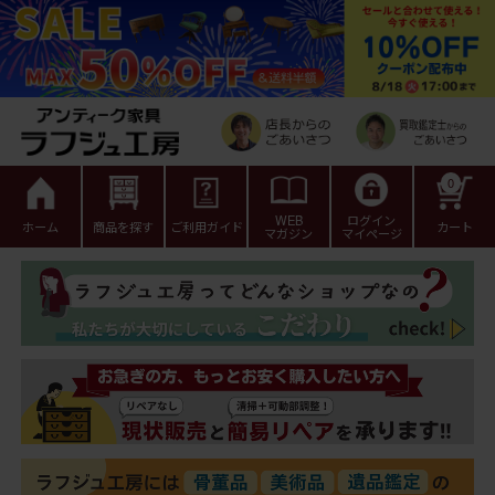
0
WEB
ログイン
ホーム
商品を探す
ご利用ガイド
カート
マガジン
マイページ