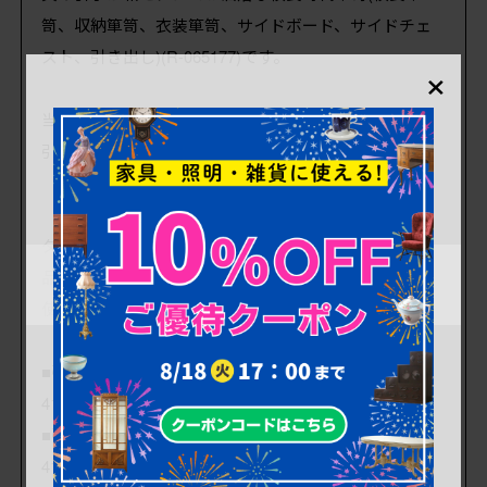
笥、収納箪笥、衣装箪笥、サイドボード、サイドチェ
スト、引き出し)(R-065177)です。
×
当店にて新たにヒノキ天板を取りつけました。
引き出しはスムーズに動きます。
ダメージが少なく、アンティーク品として高品質なお
品です。
使用上問題のあるダメージはありません。
■引き出しの内寸(大) 各 深さ220mm/幅810mm/奥行
410mm
■引き出しの内寸(小) 各 深さ210mm/幅520mm/奥行
410mm