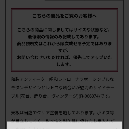
こちらの商品をご覧のお客様へ
こちらの商品に関しましてはサイズや状態など、
最低限の情報のみ記載してあります。
商品説明文はこれから順次載せる予定ではありま
すが、
お問い合わせいただければ、優先してアップいた
します。
和製アンティーク 昭和レトロ ナラ材 シンプルな
モダンデザインとレトロな風合いが魅力のサイドテー
ブル(花台、飾り台、ヴィンテージ)(R-066374)です。
天板は当店でクリア塗装を施しております。小キズ等
が目立ちにくく、耐水性と耐久性に優れたお手入れが
×