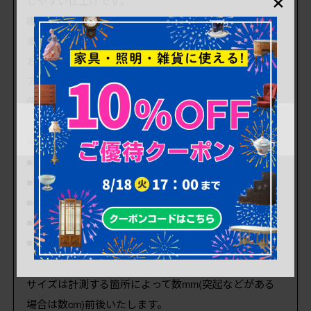
しやすい仕上げです。
棚板は取り外しできません。
多少の汚れ、ダメージ等ありますので、画像を参考に
お願いいたします。
アンティーク品として高品質なお品です。
使用上問題のあるダメージはありません。
■棚下 350mm
■脚幅 600mm
■棚の高さ 160mm
■棚幅 全幅490mm
■棚板の奥行 175mm
■重量 約7kg
サイズは計測する箇所によって数mm(突起などがある
場合は数cm)前後いたします。