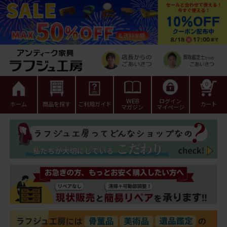
0
WEB
ログイン
ホーム
商品を探す
ご利用ガイド
カート
マガジン
マイページ