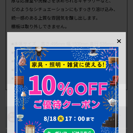
厚な応接室や洗練さを求められるギャラリーなど、
どのようなシチュエーションにもすっきり溶け込み、
統一感のある上質な雰囲気を醸し出します。
棚板は取り外しできません。
×
■本体サイズ 高さ:495mm 幅:1530mm 奥行:535mm
■棚の高さ 各 330mm
■棚幅 左右各 730mm
■棚底の奥行 各 485mm
■重量 約28kg
購入後も安心！アフ
一部対象外を除き、
ター修理サポート
返品可能！