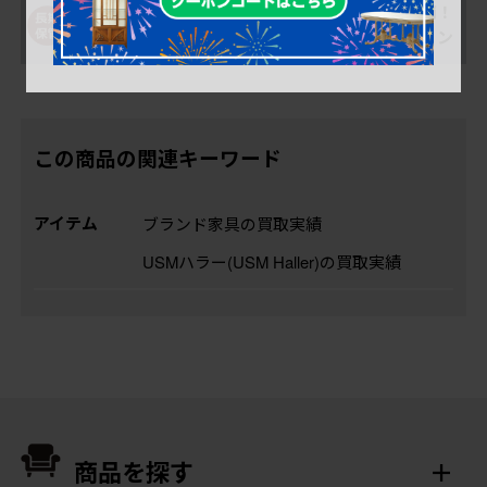
購入後、最大1年間
搬入の不安を解消！
は無料で保管OK
搬入安心オプション
この商品の関連キーワード
アイテム
ブランド家具の買取実績
USMハラー(USM Haller)の買取実績
商品を探す