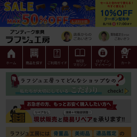
0
WEB
ログイン
ホーム
商品を探す
ご利用ガイド
カート
マガジン
マイページ