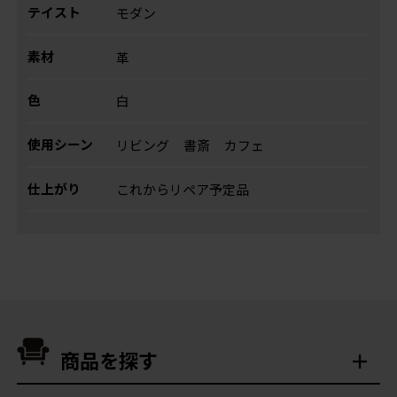
テイスト
モダン
素材
革
色
白
使用シーン
リビング
書斎
カフェ
仕上がり
これからリペア予定品
商品を探す