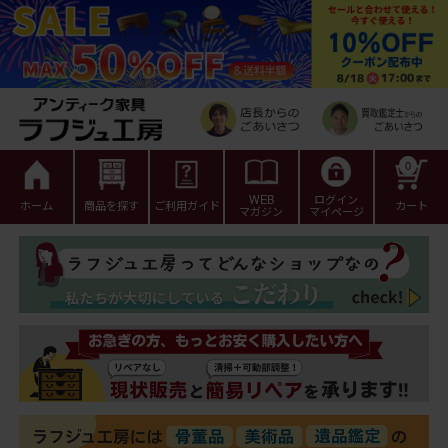
0
WEB
ログイン
ホーム
商品を探す
ご利用ガイド
カート
マガジン
マイページ