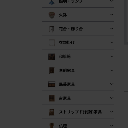
照明・ランプ
火鉢
花台・飾り台
衣類掛け
和箪笥
李朝家具
民芸家具
古家具
ストリップド(剥離)家具
仏壇