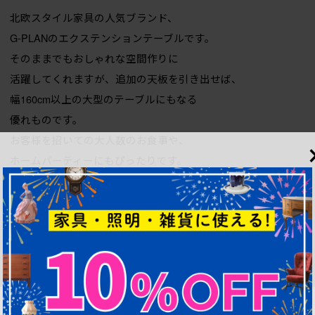
北欧スタイル家具の人気ブランド、
G-PLANのエクステンションテーブルです。
そのままでもおしゃれな空間作りに
活躍してくれますが、追加の天板を引き出せば、
幅160cm以上の大型のテーブルにもなる
優れものです。
お客様を招いての大人数のお食事や、
ホームパーティーにもぴったりです。
ラウンド型なので顔を見合わせて、
家族団欒のお食事ができます。
お好みのチェアとの組み合わせで
お楽しみいただけます。
■本体サイズ 高さ:730mm 幅:1220mm 奥行:1220mm
■天板幅 1220mm〜1675mm(内分け:左右 各610mm/中央455mm)