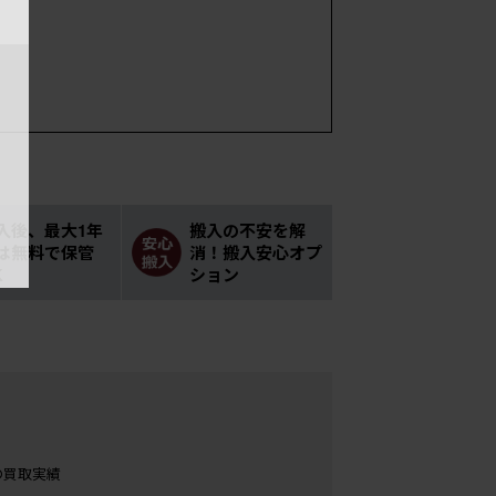
入後、最大1年
搬入の不安を解
は無料で保管
消！搬入安心オプ
K
ション
の買取実績