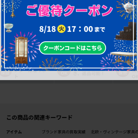
■幕板の下 615mm
■脚幅 745mm
■重量 約28kg
購入後も安心！ア
購
一部対象外を除
フター修理サポー
間
き、返品可能！
ト
O
この商品の関連キーワード
アイテム
ブランド家具の買取実績
北欧・ヴィンテージ家具