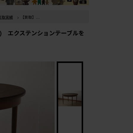
買取実績
> 【買取】イ
りました。
取実績
> 【買取】イギリ
ン) エクステンションテーブルを
した。