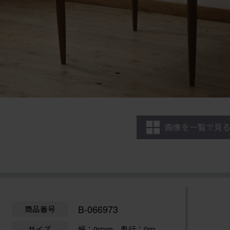
画像を一覧で見
B-066973
商品番号
サイズ
幅：0ｍｍ
奥行：0ｍ