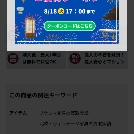
購入後も安心！アフ
一部対象外を除き、
ター修理サポート
返品可能！
購入後、最大1年間
搬入の不安を解消！
は無料で保管OK
搬入安心オプション
この商品の関連キーワード
アイテム
ブランド家具の買取実績
北欧・ヴィンテージ家具の買取実績