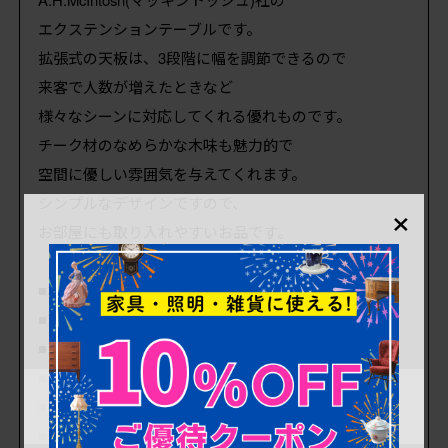
エクステンションテーブルです。
拡張式の天板は、3段階に幅を調節できるので
来客で人数が増えたときなど
様々なシーンに対応してくれる優れものです。
チーク材のなめらかな木味も魅力的で
空間に優しい雰囲気を与えてくれます。
×
シンプルなデザインですので、
お部屋にも取り入れやすいお品です。
■本体サイズ 高さ:740mm 幅:2360mm 奥行:895mm
■天板の幅 (3段階)1595mm・1980mm・2360mm
■天板内分け (左右)各800mm/(中央)各380mm
■幕板の下 650mm
■脚幅 1155mm
■重量 約38kg