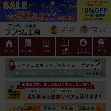
0
WEB
ログイン
ホーム
商品を探す
ご利用ガイド
カート
マガジン
マイページ