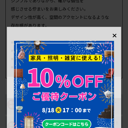
シンプルでありながら、確かな個性を
感じさせる佇まいをお楽しみください。
デザイン性が高く、空間のアクセントになるような
存在感があります。
×
■本体サイズ 高さ:730mm 幅:1800mm 奥行:770mm
■アームまでの高さ 515mm
■座面までの高さ 420mm
■重量 約31kg
購入後も安心！アフ
一部対象外を除き、
ター修理サポート
返品可能！
購入後、最大1年間
搬入の不安を解消！