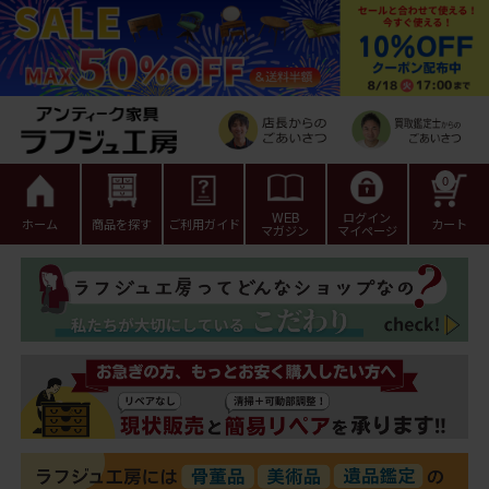
0
WEB
ログイン
ホーム
商品を探す
ご利用ガイド
カート
マガジン
マイページ