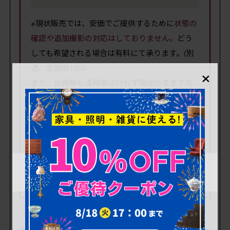
※現状販売では、安価でご提供するために
状態の
確認や追加撮影の対応はしておりません。
どう
しても希望される場合は有料にて承ります。(別
×
途、定価の10%)
また、出荷時も清掃等は行わず現状のままでの
お届けとなります。
※画像に写りきらない劣化や損傷・内部を開けて
みないと分からない傷みなどありますので、
日
常的に使用される方や状態が不安な方には、当
店が品質を保証する「高品質リペア」をおすす
めいたします。