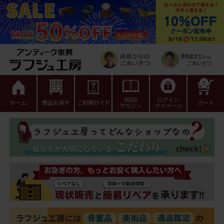
0
WEB
ログイン
ホーム
商品を探す
ご利用ガイド
カート
マガジン
マイページ