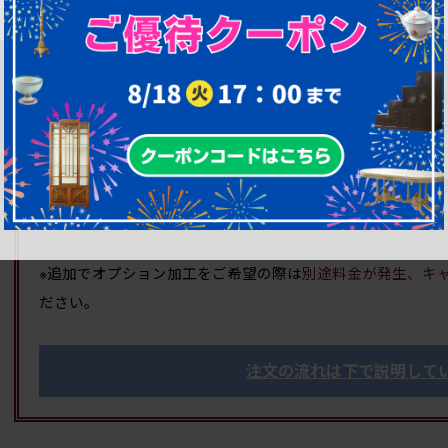
(上記リペア期間にはGW、お盆、年末年始等の長期休業は含
●
しているので、追加料金は一
リペア費込みの価格を表示
●
の「高品質リペア」を施し、見
1年間無料修理保証付き
す。
● 完成後の画像をご覧いただいた上で、購入の可否を決め
● 購入キャンセルの場合でも、キャンセル料の請求や、し
※追加でオプション加工をご希望の際は
別途料金が発生、キ
ださい。
注文の流れは下で説明して