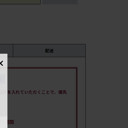
配送
×
国・
材
注文を入れていただくことで、優先