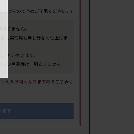
みませんので予めご了承ください。)
サイ
切ありません。
た目も実使用も申し分なく仕上げま
ることができます。
つこい営業等は一切ありません。
ャンセル不可となります
のでご了承く
重
います