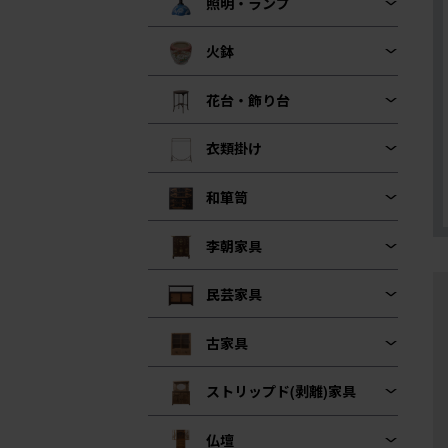
照明・ランプ
火鉢
花台・飾り台
衣類掛け
和箪笥
李朝家具
民芸家具
古家具
ストリップド(剥離)家具
仏壇