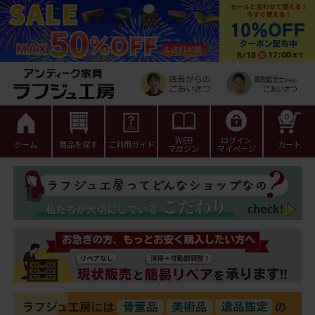
0
WEB
ログイン
ホーム
商品を探す
ご利用ガイド
カート
マガジン
マイページ