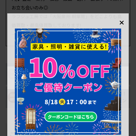
お立ち会いのみ◎
×
ラフジュ工房では「大阪泉州 桐箪笥」をどこよりも高
価買取・最高値買取しております!
----------------------------------------------------------
購入後も安心！アフ
一部対象外を除き、
ター修理サポート
返品可能！
購入後、最大1年間
搬入の不安を解消！
は無料で保管OK
搬入安心オプション
この商品の関連キーワード