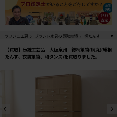
ラフジュ工房
>
ブランド家具の買取実績
>
桐たんす
(加茂桐箪笥、高級桐タンス)の買取実績
> 【買取】伝統
工芸品 大阪泉州 総桐箪笥(胴丸)(総桐たんす、衣装箪
【買取】伝統工芸品 大阪泉州 総桐箪笥(胴丸)(総桐
笥、和タンス)を買取りました。
たんす、衣装箪笥、和タンス)を買取りました。