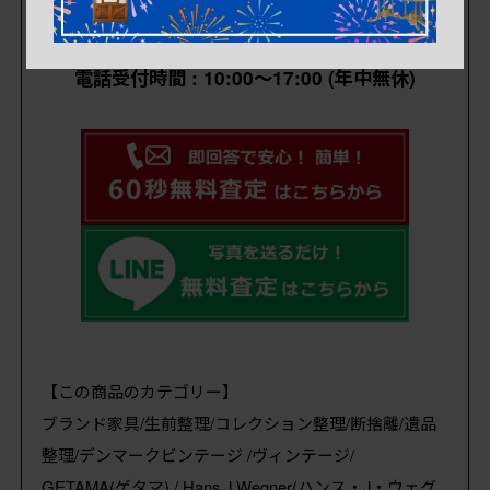
電話受付時間 : 10:00～17:00 (年中無休)
【この商品のカテゴリー】
ブランド家具/生前整理/コレクション整理/断捨離/遺品
整理/デンマークビンテージ /ヴィンテージ/
GETAMA(ゲタマ) / Hans J Wegner(ハンス・J・ウェグ