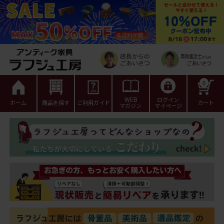
0
WEB
ログイン
ホーム
商品を探す
ご利用ガイド
カート
マガジン
マイページ