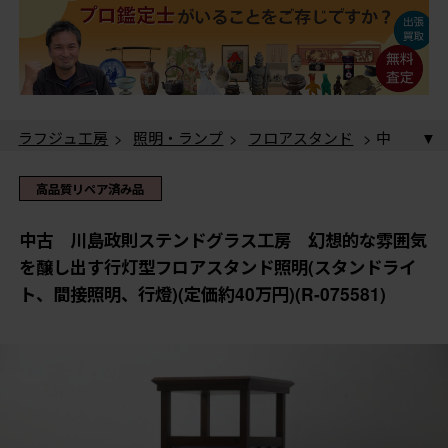
ラフジュ工房
>
照明・ランプ
>
フロアスタンド
> 中
古 川島政則ステンドグラス工房 幻想的な雰囲気を醸
し出す行灯型フロアスタンド照明(スタンドライト、間接
高品質リペア済み品
照明、行燈)(定価約40万円)(R-075581)
中古 川島政則ステンドグラス工房 幻想的な雰囲気
を醸し出す行灯型フロアスタンド照明(スタンドライ
ト、間接照明、行燈)(定価約40万円)(R-075581)