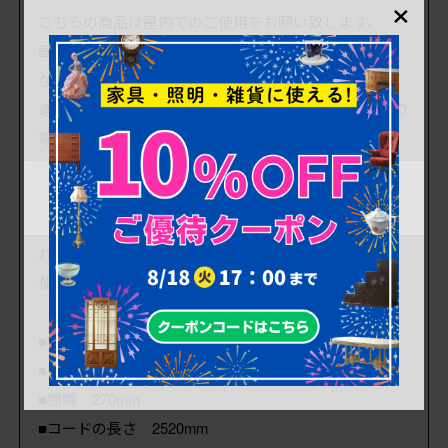
×
こちらの商品は屋内でのご使用をお願い致します。
画像にありますように点灯は確認しております。問題
なくご使用いただけます。
適合電球はE26の60Wです。電球口径さえ合えば、LED
電球への交換もお客様ご自身で簡単にできます。
取付け部はコンセントです。取付け部の画像もござい
ますので、ご確認の上お買い求めください。
使用感も少なく、中古品としてはとても状態の良いき
れいなお品です。
使用上問題のあるダメージはありません。
■棚の高さ 上から150・225mm
■棚底の奥行 各270mm
■棚幅 270mm
■コードの長さ 2520mm