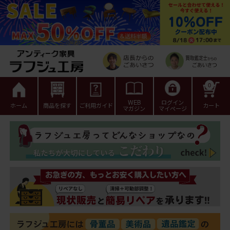
0
WEB
ログイン
ホーム
商品を探す
ご利用ガイド
カート
マガジン
マイページ