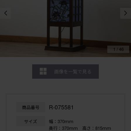
1
/
46
画像を一覧で見る
R-075581
商品番号
サイズ
幅：370ｍｍ
奥行：370ｍｍ 高さ：815ｍｍ