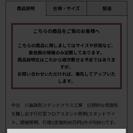
商品説明
仕様・サイズ
配送
こちらの商品をご覧のお客様へ
こちらの商品に関しましてはサイズや状態など、
最低限の情報のみ記載してあります。
商品説明文はこれから順次載せる予定ではありま
すが、
お問い合わせいただければ、優先してアップいた
します。
中古 川島政則ステンドグラス工房 幻想的な雰囲気
を醸し出す行灯型フロアスタンド照明(スタンドライ
ト、間接照明、行燈)(定価約40万円)(R-075581)です。