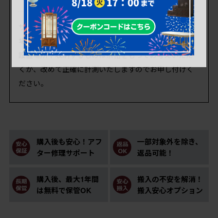
サイズは計測する箇所によって数mm(突起などがある
場合は数cm)前後いたします。
設置場所や収納するものは余裕をもってお考えいただ
くか、改めて正確に計測いたしますのでお申し付けく
ださい。
購入後も安心！アフ
一部対象外を除き、
ター修理サポート
返品可能！
購入後、最大1年間
搬入の不安を解消！
は無料で保管OK
搬入安心オプション