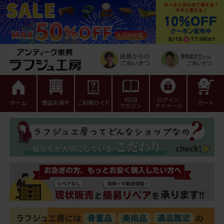
0
WEB
ログイン
ホーム
商品を探す
ご利用ガイド
カート
マガジン
マイページ