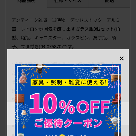
商品説明
仕様・サイズ
配送
アンティーク雑貨 当時物 デッドストック アルミ
蓋 レトロな雰囲気を醸し出すガラス瓶3個セット(角
型、角瓶、キャニスター、ガラスビン、菓子瓶、硝
子、フタ付き)(R-075870)です。
×
1枚目の画像にある3個のうち、1個のみ計測致しまし
た。各サイズは、1個の数値を記載しておりますので、
そちらをご参考ください。
多少の使用感、小キズ等ありますが、割れなどの大き
なダメージはありません。
画像を参考にお願いいたします。
■口径 110mm
■深さ 195mm