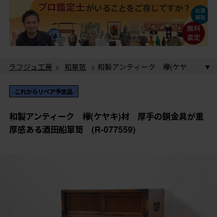
ラフジュ工房
>
和箪笥
> 和製アンティーク 欅(ケヤ
キ)材 厚手の銅金具が重厚感ある酒田船箪笥 (R-
077559)
ラフジュ工房
>
和箪笥
>
船箪笥
> 和製アンティー
これからリペア予定品
ク 欅(ケヤキ)材 厚手の銅金具が重厚感ある酒田船箪
笥 (R-077559)
和製アンティーク 欅(ケヤキ)材 厚手の銅金具が重
厚感ある酒田船箪笥 (R-077559)