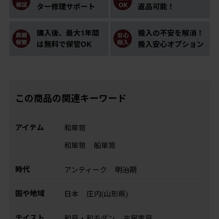
ター修理サポート
返品可能！
購入後、最大1年間
搬入の不安を解消！
は無料で保管OK
搬入安心オプション
この商品の関連キーワード
アイテム
和箪笥
和箪笥
船箪笥
時代
アンティーク
明治期
国や地域
日本
庄内(山形県)
テイスト
和風・和モダン
古民家風