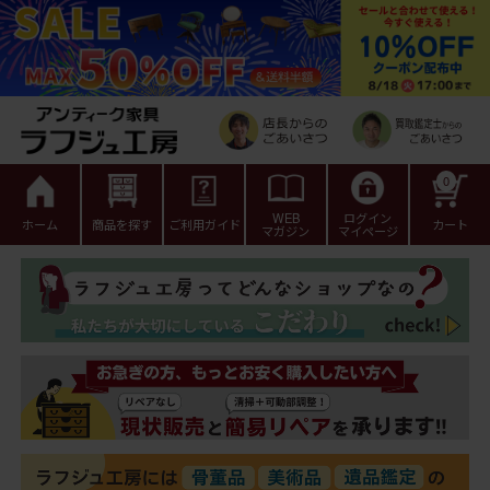
0
WEB
ログイン
ホーム
商品を探す
ご利用ガイド
カート
マガジン
マイページ