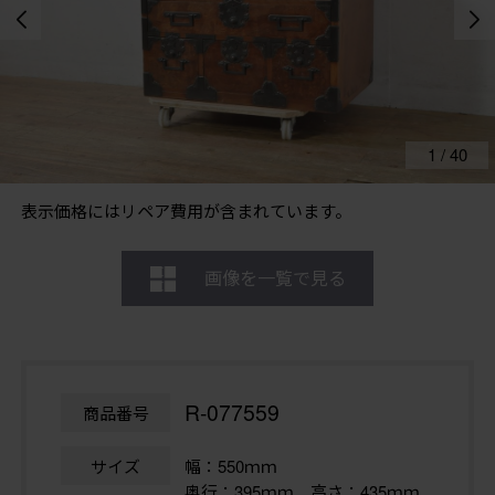
1
/
40
表示価格にはリペア費用が含まれています。
画像を一覧で見る
R-077559
商品番号
サイズ
幅：550ｍｍ
奥行：395ｍｍ 高さ：435ｍｍ