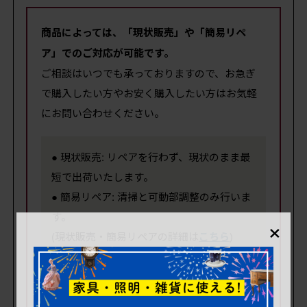
商品によっては、「現状販売」や「簡易リペ
ア」でのご対応が可能です。
ご相談はいつでも承っておりますので、お急ぎ
で購入したい方やお安く購入したい方はお気軽
にお問い合わせください。
● 現状販売: リペアを行わず、現状のまま最
短で出荷いたします。
● 簡易リペア: 清掃と可動部調整のみ行いま
す。
×
(現状販売・簡易リペアの詳細は
こちら
)
※現状販売では、安価でご提供するために
状態の
確認や追加撮影の対応はしておりません。
どう