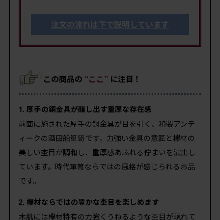
注文の流れは下で説明しています
この商品の
“ここ”
に注目 !
1. 厚手の銅金具が醸し出す重厚な存在感
前面に施された厚手の銅金具が目を引く、和製アンテ
ィークの酒田船箪笥です。力強い金具の意匠と欅材の
美しい杢目が調和し、重厚感あふれる佇まいを演出し
ています。時代箪笥ならではの風格が感じられるお品
です。
2. 欅材ならではの豊かな杢目を楽しめます
木肌には欅材特有の力強くうねるような杢目が現れて