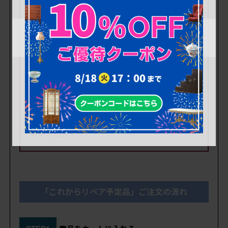
しても希望される場合は有料にて承ります。(別
途、定価の10%)
また、出荷時も清掃等は行わず現状のままでの
お届けとなります。
※画像に写りきらない劣化や損傷・内部を開けて
みないと分からない傷みなどありますので、
日
常的に使用される方や状態が不安な方には、当
店が品質を保証する「高品質リペア」をおすす
めいたします。
「これからリペア予定品」ご注文の流れ