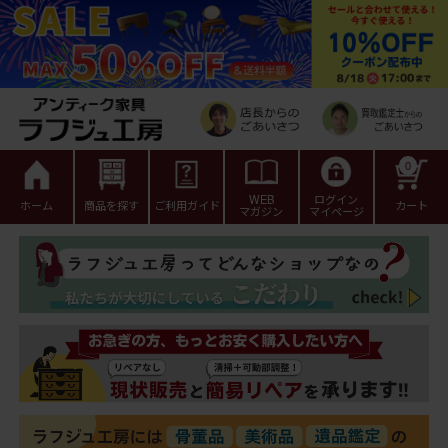
0
WEB
ログイン
ホーム
商品を探す
ご利用ガイド
カート
マガジン
マイページ