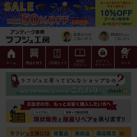
0
WEB
ログイン
ホーム
商品を探す
ご利用ガイド
カート
マガジン
マイページ