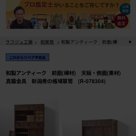
ラフジュ工房
>
和箪笥
> 和製アンティーク 前面(欅
材) 天板・側面(栗材) 真鍮金具 新潟産の帳場箪笥
(R-078304)
ラフジュ工房
>
和箪笥
>
帳場箪笥
> 和製アンティー
これからリペア予定品
ク 前面(欅材) 天板・側面(栗材) 真鍮金具 新潟産の
帳場箪笥 (R-078304)
和製アンティーク 前面(欅材) 天板・側面(栗材)
真鍮金具 新潟産の帳場箪笥 (R-078304)