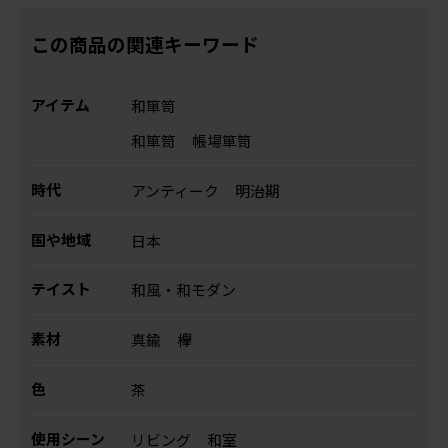
この商品の関連キーワード
アイテム
和箪笥
和箪笥
帳場箪笥
時代
アンティーク
明治期
国や地域
日本
テイスト
和風・和モダン
素材
真鍮
欅
色
茶
使用シーン
リビング
和室