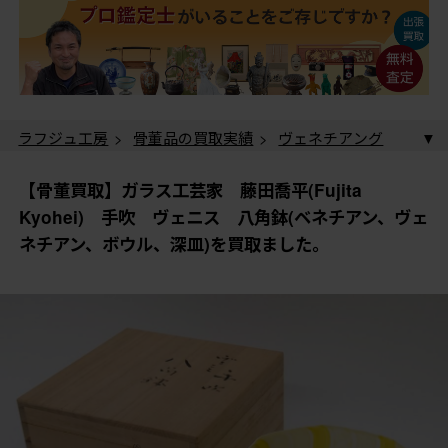
ラフジュ工房
>
骨董品の買取実績
>
ヴェネチアング
ラス(ベネチアングラス)・ムラノ(ムラーノ、Murano)の
買取実績
> 【骨董買取】ガラス工芸家 藤田喬平(Fujita
【骨董買取】ガラス工芸家 藤田喬平(Fujita
Kyohei) 手吹 ヴェニス 八角鉢(ベネチアン、ヴェネ
Kyohei) 手吹 ヴェニス 八角鉢(ベネチアン、ヴェ
チアン、ボウル、深皿)を買取ました。
ネチアン、ボウル、深皿)を買取ました。