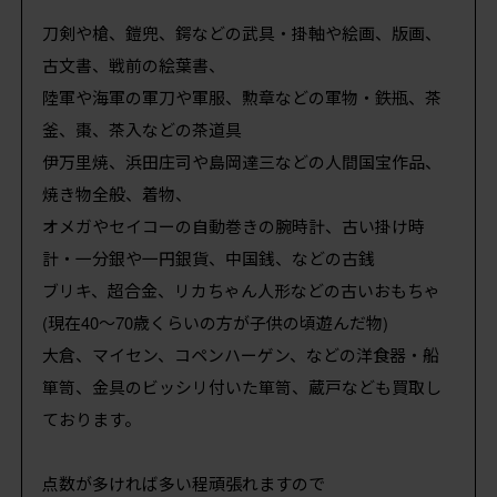
刀剣や槍、鎧兜、鍔などの武具・掛軸や絵画、版画、
古文書、戦前の絵葉書、
陸軍や海軍の軍刀や軍服、勲章などの軍物・鉄瓶、茶
釜、棗、茶入などの茶道具
伊万里焼、浜田庄司や島岡達三などの人間国宝作品、
焼き物全般、着物、
オメガやセイコーの自動巻きの腕時計、古い掛け時
計・一分銀や一円銀貨、中国銭、などの古銭
ブリキ、超合金、リカちゃん人形などの古いおもちゃ
(現在40〜70歳くらいの方が子供の頃遊んだ物)
大倉、マイセン、コペンハーゲン、などの洋食器・船
箪笥、金具のビッシリ付いた箪笥、蔵戸なども買取し
ております。
点数が多ければ多い程頑張れますので