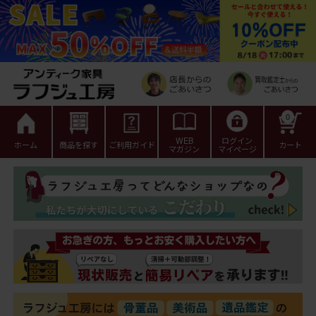
0
WEB
ログイン
ホーム
商品を探す
ご利用ガイド
カート
マガジン
マイページ