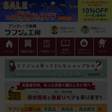
0
WEB
ログイン
ホーム
商品を探す
ご利用ガイド
カート
マガジン
マイページ