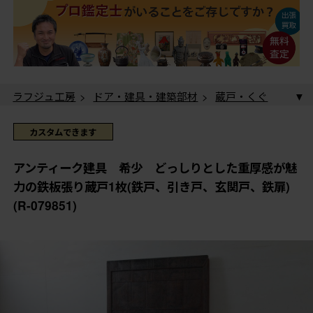
ラフジュ工房
>
ドア・建具・建築部材
>
蔵戸・くぐ
り戸
> アンティーク建具 希少 どっしりとした重厚
感が魅力の鉄板張り蔵戸1枚(鉄戸、引き戸、玄関戸、鉄
ラフジュ工房
>
ドア・建具・建築部材
>
引き戸
> ア
カスタムできます
扉)(R-079851)
ンティーク建具 希少 どっしりとした重厚感が魅力の
鉄板張り蔵戸1枚(鉄戸、引き戸、玄関戸、鉄扉)(R-
ラフジュ工房
>
ドア・建具・建築部材
>
玄関ドア・
アンティーク建具 希少 どっしりとした重厚感が魅
079851)
玄関戸
> アンティーク建具 希少 どっしりとした重
力の鉄板張り蔵戸1枚(鉄戸、引き戸、玄関戸、鉄扉)
厚感が魅力の鉄板張り蔵戸1枚(鉄戸、引き戸、玄関戸、
(R-079851)
鉄扉)(R-079851)