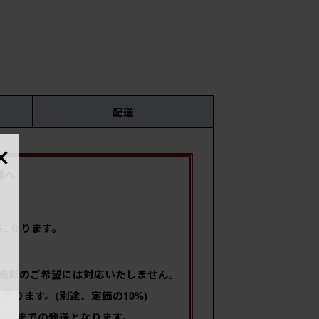
配送
×
時
様へ
サイ
になります。
撮影のご希望には対応いたしません。
ります。(別途、定価の10%)
のままでの発送となります。