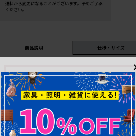
送料から変更になることがございます。予めご了承
ください。
商品説明
仕様・サイズ
現状販売をご希望のお客
4割引き
現状での価格は、定価の
※現状販売の場合、安価でご提供するために状態の確認や追加
どうしても状態の確認を希望される場合は、有料にて承
また、発送に際しましても清掃等は行わず、現状