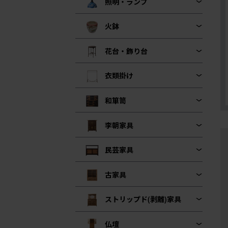
照明・ランプ
火鉢
花台・飾り台
衣類掛け
和箪笥
李朝家具
民芸家具
古家具
ストリップド(剥離)家具
仏壇