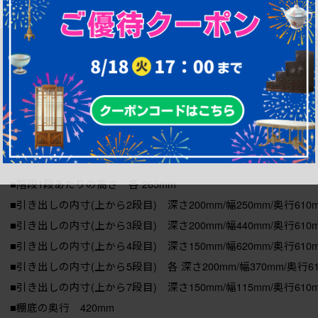
★こちらの商品は全体的に損傷、劣化が見られる
ご使用できないとお考えくだ
状態が気になる方には現状販売はおすすめできませんので
和製アンティーク 明治期 黒色の縁がモダンな雰囲気を感じさ
箪笥、和たんす、時代箪笥)(R-080217)です。
■階段1段あたりの高さ 各 265mm
■引き出しの内寸(上から2段目) 深さ200mm/幅250mm/奥行610
■引き出しの内寸(上から3段目) 深さ200mm/幅440mm/奥行610
■引き出しの内寸(上から4段目) 深さ150mm/幅620mm/奥行610
■引き出しの内寸(上から5段目) 各 深さ200mm/幅370mm/奥行61
■引き出しの内寸(上から7段目) 深さ150mm/幅115mm/奥行610
■棚底の奥行 420mm