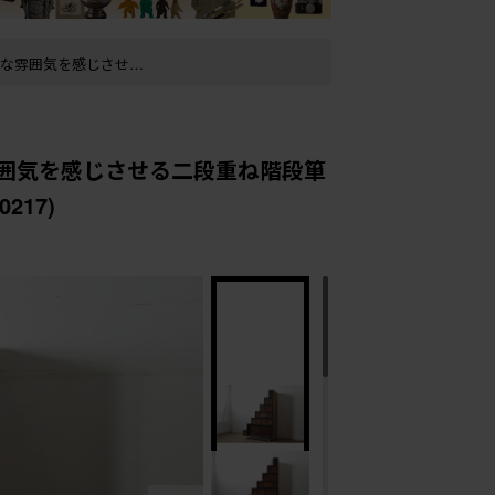
0217)
囲気を感じさせる二段重ね階段箪
217)