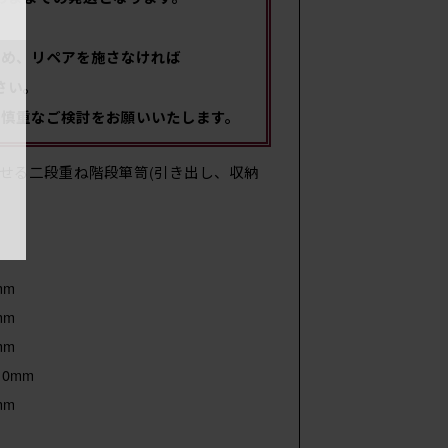
重
ため、リペアを施さなければ
さい。
、慎重なご検討をお願いいたします。
せる二段重ね階段箪笥(引き出し、収納
mm
mm
mm
0mm
mm