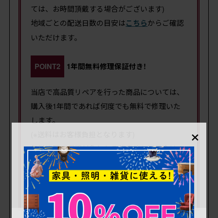
ては、お時間頂戴する場合がございます)
地域ごとの配送日数の目安は
こちら
からご確認
いただけます。
POINT2
1年間無料修理保証付き!
当店で高品質リペアを行った商品については、
購入後1年間であれば何度でも無料で修理いた
します。
×
(※送料はお客様負担となります)
無料修理の保証対象となる代表的な不具合は、
木部の緩みによるガタつき・ぐらつき、木部の
ひび割れ、扉・引き出しの開閉不良などです。
詳細は
こちら
でご確認ください。