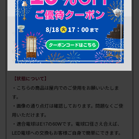
商品紹介文の掲載が間に合っておりません
サイズや状態など、
最低限の情報のみ
記載しておりま
す。
紹介文は順次アップしていく予定ですが、お問い合わ
せいただければ優先して対応いたします。
【状態について】
・こちらの商品は屋内でのご使用をお願いいたしま
す。
・画像の通り点灯は確認しております。問題なくご使
用いただけます。
・適合電球はE17の60Wです。電球口径さえ合えば、
LED電球への交換もお客様ご自身で簡単にできます。