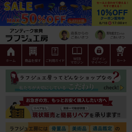
0
WEB
ログイン
ホーム
商品を探す
ご利用ガイド
カート
マガジン
マイページ