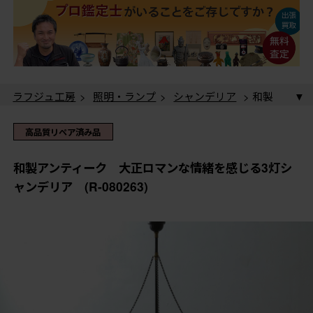
ラフジュ工房
>
照明・ランプ
>
シャンデリア
> 和製
アンティーク 大正ロマンな情緒を感じる3灯シャンデ
リア (R-080263)
ラフジュ工房
>
店長おすすめの逸品
> 和製アンティ
高品質リペア済み品
ーク 大正ロマンな情緒を感じる3灯シャンデリア (R-
080263)
和製アンティーク 大正ロマンな情緒を感じる3灯シ
ャンデリア (R-080263)