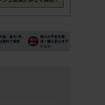
入後、最大1年
搬入の不安を解
は無料で保管
消！搬入安心オプ
K
ション