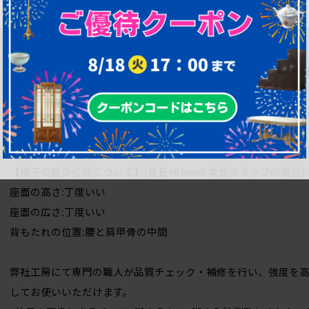
ムレスチェア、サイドチェア、椅子、イス、英国、バラ売り可能)(定価2
※こちらの商品は、1脚からのご購入が可能です※
現在の商品価格はセット販売での価格となっておりますため、1
セット販売の価格を脚数で等分した価格となります。(例:4脚セッ
5万円)
ご希望の方はお気軽にお問い合わせください。
【椅子の座り心地について】(身長161cmの女性スタッフの場合)
座面の高さ:丁度いい
座面の広さ:丁度いい
背もたれの位置:腰と肩甲骨の中間
弊社工房にて専門の職人が品質チェック・補修を行い、強度を
してお使いいただけます。