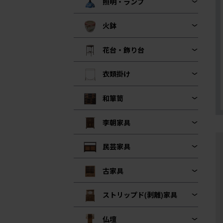
照明・ランプ
火鉢
花台・飾り台
衣類掛け
和箪笥
李朝家具
民芸家具
古家具
ストリップド(剥離)家具
仏壇