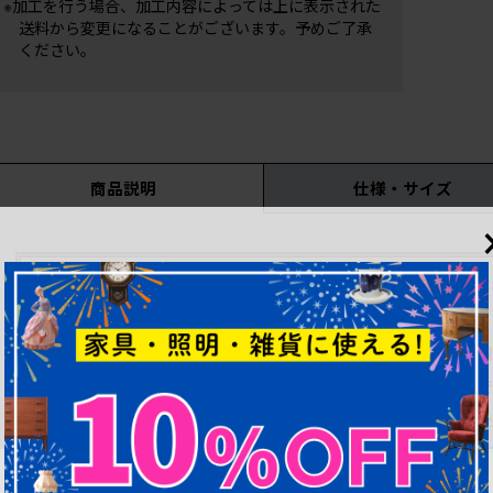
※加工を行う場合、加工内容によっては上に表示された
送料から変更になることがございます。予めご了承
ください。
商品説明
仕様・サイズ
こちらの商品をご覧のお客
こちらの商品に関しましてはサイズや状態など、最低
商品説明文はこれから順次載せる予定
お問い合わせいただければ、優先してア
中古 イギリス LLOYD LOOM(ロイドルーム) 洗練されたデ