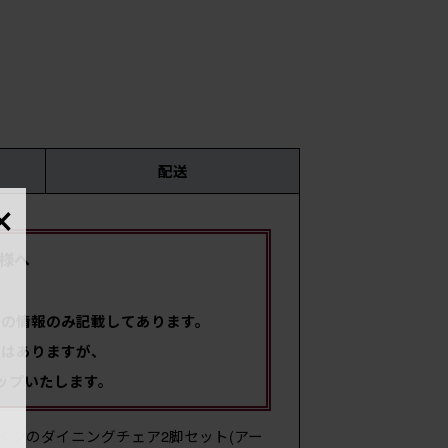
配送
×
時
様へ
国・
限の情報のみ記載してあります。
ではありますが、
サイ
ップいたします。
ザインのダイニングチェア2脚セット(アー