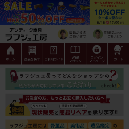
0
WEB
ログイン
ホーム
商品を探す
ご利用ガイド
カート
マガジン
マイページ