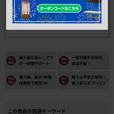
場合は数cm)前後いたします。
設置場所や収納するものは余裕をもってお考えいただ
くか、改めて正確に計測いたしますのでお申し付けく
ださい。
購入後も安心！アフ
一部対象外を除き、
ター修理サポート
返品可能！
購入後、最大1年間
搬入の不安を解消！
は無料で保管OK
搬入安心オプション
この商品の関連キーワード