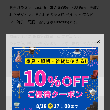
剣先ガラス瓶 標本瓶 高さ 約35cm・33.5cm 洗練さ
れたデザインに惹かれるガラス瓶2点セット(保存ビ
ン、硝子、薬瓶、蓋付き)(R-082805)です。
商品サイズは瓶(画像2枚目・左)の寸法です。
×
多少の使用感、小キズ等ありますが、割れ等の大きな
ダメージなく状態良好です。
画像を参考にお願いいたします。
■瓶のサイズ(画像2枚目・左) 口径85mm/深さ
165mm
■瓶のサイズ(画像2枚目・右) 高さ335mm/幅122mm/
奥行122mm/口径87mm/深さ160mm
サイズは計測する箇所によって数mm(突起などがある