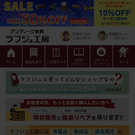
0
WEB
ログイン
ホーム
商品を探す
ご利用ガイド
カート
マガジン
マイページ