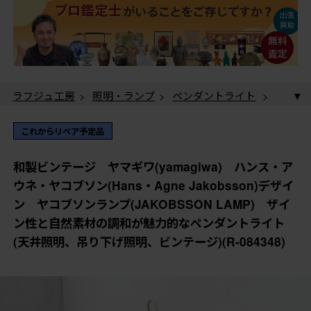
ラフジュ工房
>
照明・ランプ
>
ペンダントライト
>
和製ビンテージ ヤマギワ(yamagiwa) ハンス・アウ
ネ・ヤコブソン(Hans・Agne Jakobsson)デザイン ヤコ
これからリペア予定品
ブソンランプ(JAKOBSSON LAMP) ザイン性と自然素
材の調和が魅力的なペンダントライト(天井照明、吊り下
和製ビンテージ ヤマギワ(yamagiwa) ハンス・ア
げ照明、ビンテージ)(R-084348)
ウネ・ヤコブソン(Hans・Agne Jakobsson)デザイ
ン ヤコブソンランプ(JAKOBSSON LAMP) ザイ
ン性と自然素材の調和が魅力的なペンダントライト
(天井照明、吊り下げ照明、ビンテージ)(R-084348)