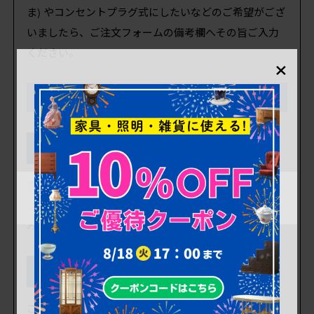
ま) やコンセントプラグ式にしたいなどのご希望がござ
いましたら、ご注文フォームの備考欄へその旨ご入力
ください。
×
「これからリペア予定品」ご注文の流れ
STEP1
商品をカートに入れる
商品をカートに入れていただき、案内に沿ってログイ
ン→お客様情報入力→ご注文手続き情報入力へとお進
みください。
STEP2
支払いは「ゆうちょ銀行」を選ぶ
ご注文手続き情報入力でのお支払い方法は、システム