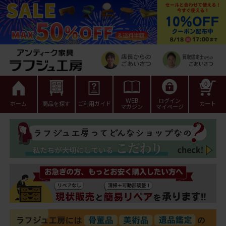
0
WEB
ログイン
ホーム
商品を探す
ご利用ガイド
カート
マガジン
マイページ