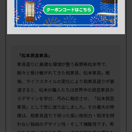
【予めご了承ください】
・商品画像に写っている台車、平台、スツール等はす
べて撮影用の備品です。販売商品には含まれませんの
でご注意ください。
「松本民芸家具」
家具造りに最適な環境が整う長野県松本市で、
脈々と受け継がれてきた和家具、松本家具。戦
後、ライフスタイルの変化により和家具造りが衰
退すると、松本の職人たちは世界中の民芸家具か
らデザインを学び、巧みに融合させ、「松本民芸
家具」として世に送り出しました。その最大の特
徴は、和家具造りで培った高い技術力・和洋を問
わない独自のデザイン性・そして機能性です。希