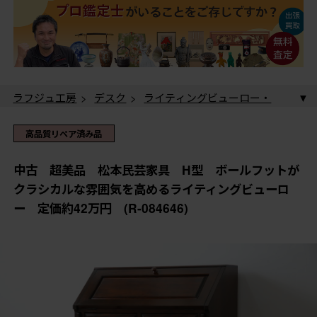
ラフジュ工房
>
デスク
>
ライティングビューロー・
簿記机
> 中古 超美品 松本民芸家具 H型 ボールフ
ットがクラシカルな雰囲気を高めるライティングビュー
高品質リペア済み品
ロー 定価約42万円 (R-084646)
中古 超美品 松本民芸家具 H型 ボールフットが
クラシカルな雰囲気を高めるライティングビューロ
ー 定価約42万円 (R-084646)