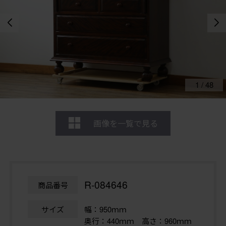
1
/
48
画像を一覧で見る
R-084646
商品番号
サイズ
幅：950ｍｍ
奥行：440ｍｍ 高さ：960ｍｍ