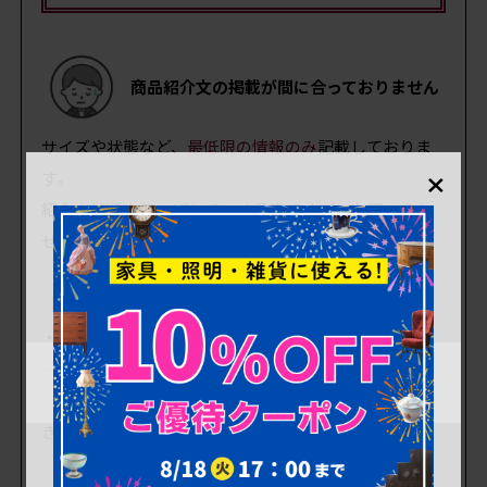
商品紹介文の掲載が間に合っておりません
サイズや状態など、
最低限の情報のみ
記載しておりま
×
す。
紹介文は順次アップしていく予定ですが、お問い合わ
せいただければ優先して対応いたします。
【状態について】
・扉はスムーズに動きます。
・引き出しはスムーズに動きます。
・使用感も少なく、中古品としてはとても状態の良い
きれいなお品です。