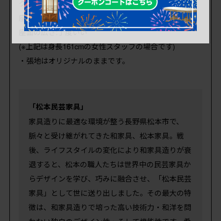
クッションの硬さ:硬い
座面の高さ:低い
座面の広さ:丁度いい
(※上記は身長161cmの女性スタッフの場合です)
・張地はオリジナルのままです。
「松本民芸家具」
家具造りに最適な環境が整う長野県松本市で、
脈々と受け継がれてきた和家具、松本家具。戦
後、ライフスタイルの変化により和家具造りが衰
退すると、松本の職人たちは世界中の民芸家具か
らデザインを学び、巧みに融合させ、「松本民芸
家具」として世に送り出しました。その最大の特
徴は、和家具造りで培った高い技術力・和洋を問