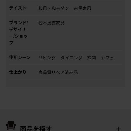
テイスト
和風・和モダン
古民家風
ブランド/
松本民芸家具
デザイナ
ー/ショッ
プ
使用シーン
リビング
ダイニング
玄関
カフェ
仕上がり
高品質リペア済み品
商品を探す