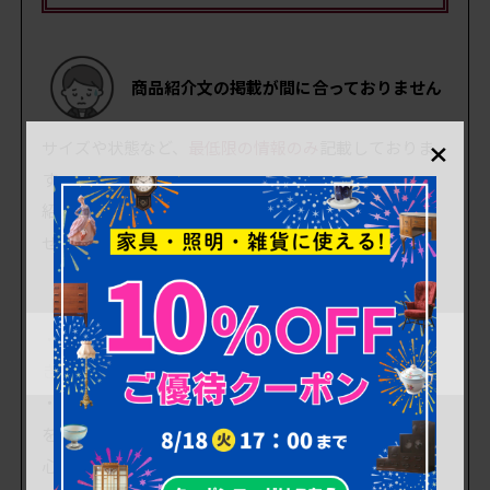
商品紹介文の掲載が間に合っておりません
×
サイズや状態など、
最低限の情報のみ
記載しておりま
す。
紹介文は順次アップしていく予定ですが、お問い合わ
せいただければ優先して対応いたします。
【状態について】
・使用感も少なく、中古品としてはとても状態の良い
きれいなお品です。
・弊社工房にて専門のスタッフが品質チェック・補修
を行い、強度を高めていますので、ぐらつきもなく安
心してお使いいただけます。