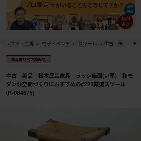
ラフジュ工房
>
椅子・ベンチ
>
スツール
> 中古 美
品 松本民芸家具 ラッシ座面(い草) 和モダンな空間
づくりにおすすめの#222鞍型スツール (R-084675)
高品質リペア済み品
中古 美品 松本民芸家具 ラッシ座面(い草) 和モ
ダンな空間づくりにおすすめの#222鞍型スツール
(R-084675)