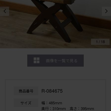
1
/
18
画像を一覧で見る
R-084675
商品番号
サイズ
幅：485ｍｍ
奥行：310ｍｍ 高さ：395ｍｍ