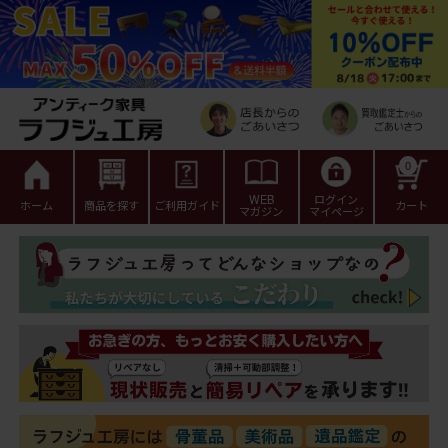
0
WEB
ログイン
ホーム
商品を探す
ご利用ガイド
カート
マガジン
マイページ