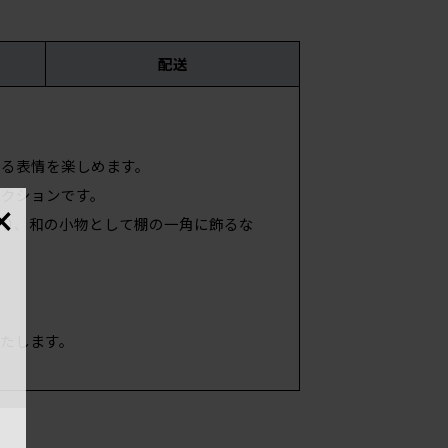
配送
国・
ある表情を楽しめます。
×
クションです。
材
り、和の小物として棚の一角に飾るな
たします。
サイ