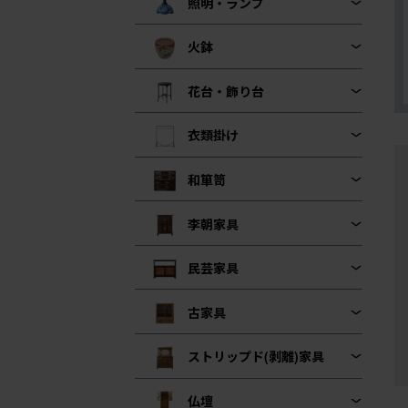
照明・ランプ
火鉢
花台・飾り台
衣類掛け
和箪笥
李朝家具
民芸家具
古家具
ストリップド(剥離)家具
仏壇