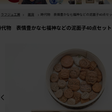
ラフジュ工房
>
雑貨
> 時代物 表情豊かな七福神などの泥面子40点セット (
ラフジュ工房
>
雑貨
>
おもちゃ・人形
> 時代物 表情豊かな七福神などの泥面子40点セッ
時代物 表情豊かな七福神などの泥面子40点セット (R
ト (R-086296)