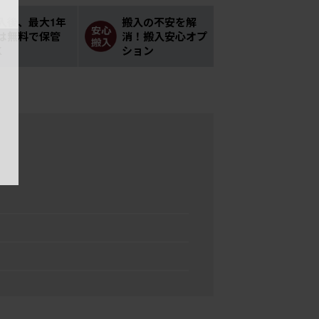
入後、最大1年
搬入の不安を解
は無料で保管
消！搬入安心オプ
K
ション