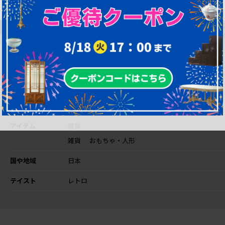
購入後も安心！ア
購
一部対象外を除
フター修理サポー
間
き、返品可能！
ト
O
この商品の関連キーワード
アイテム
雑貨
雑貨
おもちゃ・人形
国や地域
日本
テイスト
レトロ