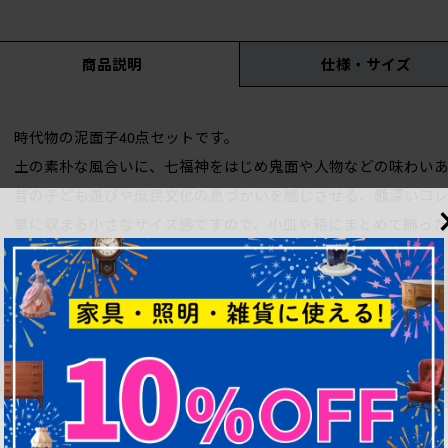
商品説明
仕様・サイズ
時代物の泥面子40点セットです。
土の素朴な風合いに、七福神をはじめ鬼面や人物などの味わい
昔の子ども遊びや庶民文化の息づかいを感じさせる、趣深いコレ
掌に収まる小さなサイズ感ですので、小皿や箱にまとめて飾った
ど、インテリアのアクセントにもおすすめです。
【状態について】
・多少の汚れ、ダメージ等ありますので、画像を参考にお願いい