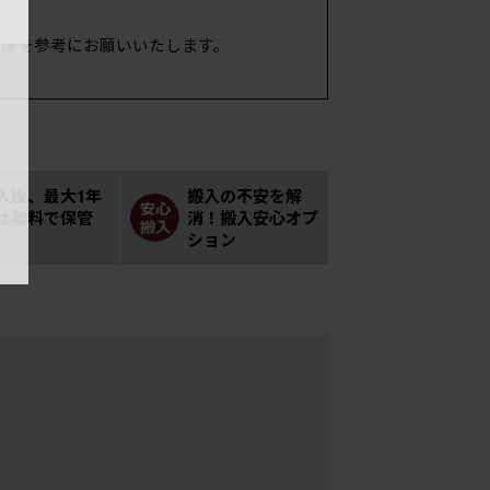
画像を参考にお願いいたします。
入後、最大1年
搬入の不安を解
は無料で保管
消！搬入安心オプ
K
ション