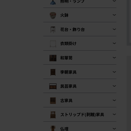
照明・ランプ
火鉢
花台・飾り台
衣類掛け
和箪笥
李朝家具
民芸家具
古家具
ストリップド(剥離)家具
仏壇