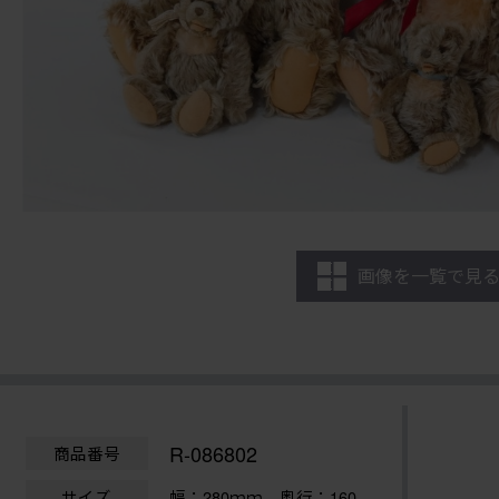
画像を一覧で見
R-086802
商品番号
サイズ
幅：280ｍｍ
奥行：160