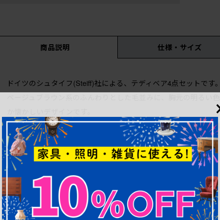
商品説明
仕様・サイズ
ドイツのシュタイフ(Steiff)社による、テディベア4点セットです
ベージュブラウン系のふんわりとした毛並みに、胸元の明るい色
か懐かしいデザインです。
高さ約46cm・35cm・21cm・17cmとサイズ違いで揃ってお
かなコーナーになります。
ソファやチェアの上、オープンシェルフなどに座らせておくだけ
をやさしく彩ってくれます。
テディベアコレクションの中心に据えたり、ショップやイベント
してくれるセットです。