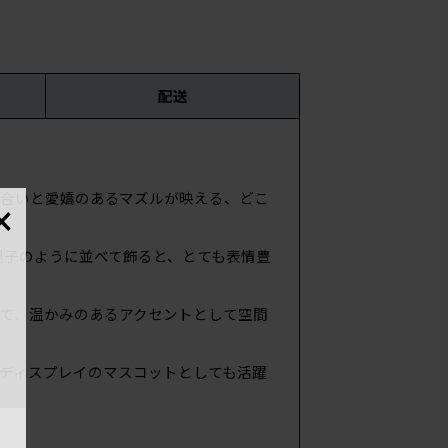
配送
。
国・
×
合いと愛嬌のあるマズルが映える、どこ
材
り、親子のように並べて飾ると、とても表情豊
で、温かみのあるアクセントとして空間
ディスプレイのマスコットとしても活躍
サイ