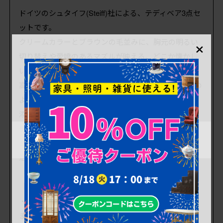
ドイツのシュタイフ(Steiff)社による、テディベア3点セ
ットです。
×
クリームカラーとブラウンの毛並みに、胸元の明るい
切り替えや愛嬌のあるマズルが映える、どこか懐かし
い表情が魅力です。
高さ約38cmと30cmのサイズ違いで揃っており、親子の
ように並べて飾ることで、リビングや寝室に温かみを
添えてくれます。
テディベアコレクションの一員としてはもちろん、シ
ョップやイベントでのディスプレイアイテムとしても
活躍してくれるセットです。
【状態について】
・多少の使用感はありますが、大きなダメージはあり
ません。画像を参考にお願いいたします。