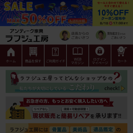
0
WEB
ログイン
ホーム
商品を探す
ご利用ガイド
カート
マガジン
マイページ