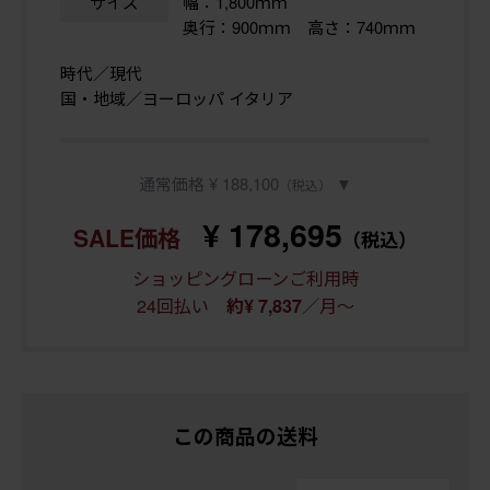
サイズ
幅：1,800ｍｍ
奥行：900ｍｍ 高さ：740ｍｍ
時代／現代
国・地域／ヨーロッパ イタリア
通常価格 ¥ 188,100
▼
（税込）
¥ 178,695
SALE価格
（税込）
ショッピングローンご利用時
24回払い
／月～
約¥ 7,837
この商品の送料