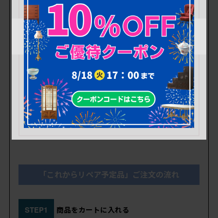
途、定価の10%)
また、出荷時も清掃等は行わず現状のままでの
お届けとなります。
※画像に写りきらない劣化や損傷・内部を開けて
みないと分からない傷みなどありますので、
日
常的に使用される方や状態が不安な方には、当
店が品質を保証する「高品質リペア」をおすす
めいたします。
「これからリペア予定品」ご注文の流れ
STEP1
商品をカートに入れる