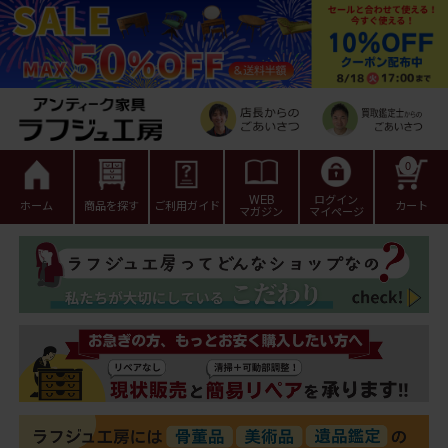
0
WEB
ログイン
ホーム
商品を探す
ご利用ガイド
カート
マガジン
マイページ