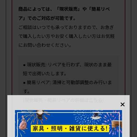
商品によっては、「現状販売」や「簡易リペ
ア」でのご対応が可能です。
ご相談はいつでも承っておりますので、お急ぎ
で購入したい方やお安く購入したい方はお気軽
にお問い合わせください。
● 現状販売: リペアを行わず、現状のまま最
短で出荷いたします。
● 簡易リペア: 清掃と可動部調整のみ行いま
す。
×
(現状販売・簡易リペアの詳細は
こちら
)
※現状販売では、安価でご提供するために
状態の
確認や追加撮影の対応はしておりません。
どう
しても希望される場合は有料にて承ります。(別