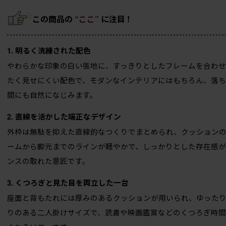
この商品の
“ここ”
に注目 !
1. 明るく洗練された配色
やわらかな印象の白い張地に、すっきりとしたフレームを合わせ
たく見せにくい配色で、モダンなインテリアにはもちろん、落
間にも自然になじみます。
2. 直線を活かした端正なデザイン
外枠は無駄を抑えた直線的なつくりでまとめられ、クッション
ームから脚元までのラインが軽やかで、しっかりとした存在感
ンスの取れた意匠です。
3. くつろぎと見た目を両立した一台
座面と背もたれには厚みのあるクッションが用いられ、ゆった
りのある二人掛けサイズで、読書や映画鑑賞などのくつろぎ時