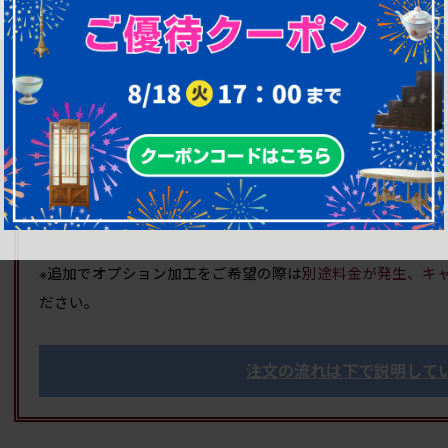
(上記リペア期間にはGW、お盆、年末年始等の長期休業は含
●
しているので、追加料金は一
リペア費込みの価格を表示
●
の「高品質リペア」を施し、見
1年間無料修理保証付き
す。
● 完成後の画像をご覧いただいた上で、購入の可否を決め
● 購入キャンセルの場合でも、キャンセル料の請求や、し
※追加でオプション加工をご希望の際は
別途料金が発生、キ
ださい。
注文の流れは下で説明して