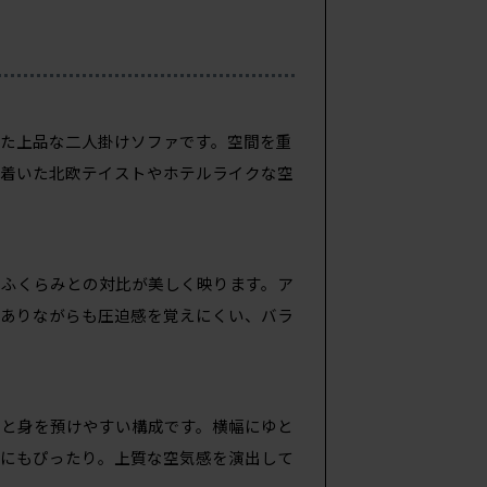
た上品な二人掛けソファです。空間を重
ち着いた北欧テイストやホテルライクな空
のふくらみとの対比が美しく映ります。ア
がありながらも圧迫感を覚えにくい、バラ
りと身を預けやすい構成です。横幅にゆと
間にもぴったり。上質な空気感を演出して