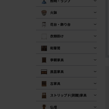
照明・ランプ
火鉢
花台・飾り台
衣類掛け
和箪笥
李朝家具
民芸家具
古家具
ストリップド(剥離)家具
仏壇