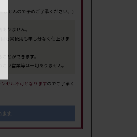
みませんので予めご了承ください。)
切ありません。
サイ
た目も実使用も申し分なく仕上げま
ることができます。
つこい営業等は一切ありません。
ャンセル不可となります
のでご了承く
います
重