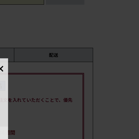
配送
×
時
国・
注文を入れていただくことで、優先
材