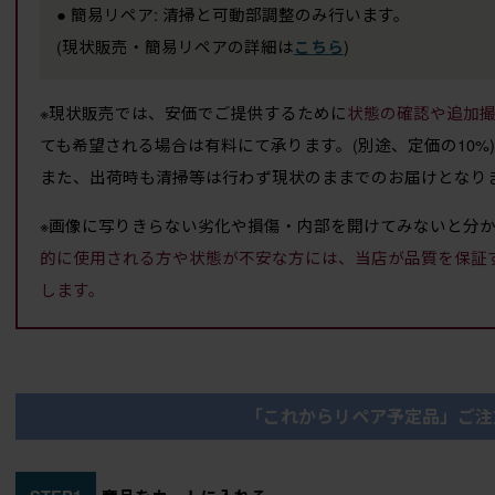
● 簡易リペア: 清掃と可動部調整のみ行います。
(現状販売・簡易リペアの詳細は
)
こちら
※現状販売では、安価でご提供するために
状態の確認や追加
ても希望される場合は有料にて承ります。(別途、定価の10%)
また、出荷時も清掃等は行わず現状のままでのお届けとなり
※画像に写りきらない劣化や損傷・内部を開けてみないと分
的に使用される方や状態が不安な方には、当店が品質を保証
します。
「これからリペア予定品」ご注