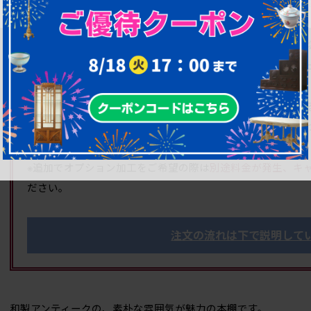
(上記リペア期間にはGW、お盆、年末年始等の長期休業は含
●
しているので、追加料金は一
リペア費込みの価格を表示
●
の「高品質リペア」を施し、見
1年間無料修理保証付き
す。
● 完成後の画像をご覧いただいた上で、購入の可否を決め
● 購入キャンセルの場合でも、キャンセル料の請求や、し
※追加でオプション加工をご希望の際は
別途料金が発生、キ
ださい。
注文の流れは下で説明して
和製アンティークの、素朴な雰囲気が魅力の本棚です。