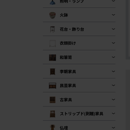
照明・ランプ
火鉢
花台・飾り台
衣類掛け
和箪笥
李朝家具
民芸家具
古家具
ストリップド(剥離)家具
仏壇