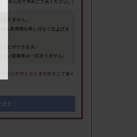
みませんので予めご了承ください。)
切ありません。
サイ
た目も実使用も申し分なく仕上げま
ることができます。
つこい営業等は一切ありません。
ャンセル不可となります
のでご了承く
重
います