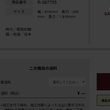
R-087755
商品番号
サイズ
幅：910ｍｍ
奥行：240
S
ｍｍ 高さ：1,815ｍｍ
時代／昭和初期
国・地域／日本
この商品の送料
配送先
¥ ---
送料（税込）
商品
※加工を行う場合、加工内容によっては上に表示された
送料から変更になることがございます。予めご了承