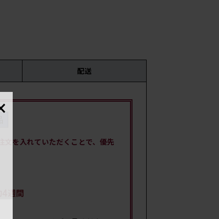
配送
×
時
国・
注文を入れていただくことで、優先
材