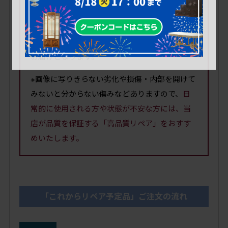
しても希望される場合は有料にて承ります。(別
途、定価の10%)
また、出荷時も清掃等は行わず現状のままでの
お届けとなります。
※画像に写りきらない劣化や損傷・内部を開けて
みないと分からない傷みなどありますので、
日
常的に使用される方や状態が不安な方には、当
店が品質を保証する「高品質リペア」をおすす
めいたします。
「これからリペア予定品」ご注文の流れ