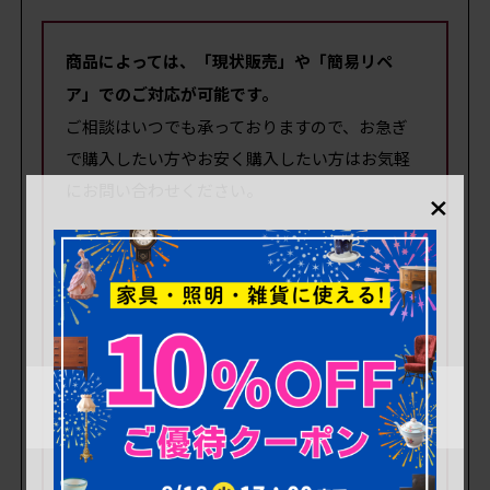
商品によっては、「現状販売」や「簡易リペ
ア」でのご対応が可能です。
ご相談はいつでも承っておりますので、お急ぎ
で購入したい方やお安く購入したい方はお気軽
×
にお問い合わせください。
● 現状販売: リペアを行わず、現状のまま最
短で出荷いたします。
● 簡易リペア: 清掃と可動部調整のみ行いま
す。
(現状販売・簡易リペアの詳細は
こちら
)
※現状販売では、安価でご提供するために
状態の
確認や追加撮影の対応はしておりません。
どう