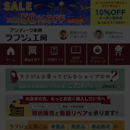
0
WEB
ログイン
ホーム
商品を探す
ご利用ガイド
カート
マガジン
マイページ