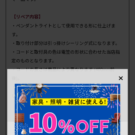
【リペア内容】
・ペンダントライトとして使用できる形に仕上げま
す。
・取り付け部分は引っ掛けシーリング式になります。
・コードと取付具の色は電笠の形状に合わせた当店指
定のものとなります。
・コードの長さは商品により異なります (400mm前
×
後)。
・電気用品安全法 (PSE法) に基づいた自主検査を実施
します。
【ご相談承ります】
コードの長さや色、取り付け部分を直結式 (配線そのま
ま) やコンセントプラグ式にしたいなどのご希望がござ