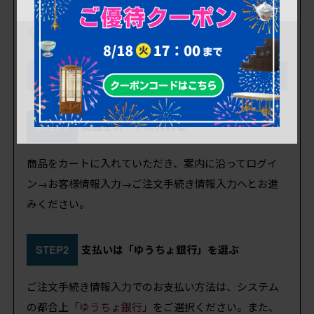
いましたら、ご注文フォームの備考欄へその旨ご入力
ください。
「これからリペア予定品」ご注文の流れ
STEP1
商品をカートに入れる
商品をカートに入れていただき、案内に沿ってログイ
ン→お客様情報入力→ご注文手続き情報入力へとお進
みください。
STEP2
支払いは「ゆうちょ銀行」を選ぶ
ご注文手続き情報入力でのお支払い方法は、システム
の都合上
「ゆうちょ銀行」
をご選択ください。また、