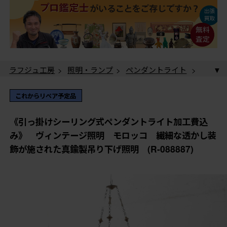
ラフジュ工房
>
照明・ランプ
>
ペンダントライト
>
《引っ掛けシーリング式ペンダントライト加工費込
み》 ヴィンテージ照明 モロッコ 繊細な透かし装飾
これからリペア予定品
が施された真鍮製吊り下げ照明 (R-088887)
《引っ掛けシーリング式ペンダントライト加工費込
み》 ヴィンテージ照明 モロッコ 繊細な透かし装
飾が施された真鍮製吊り下げ照明 (R-088887)