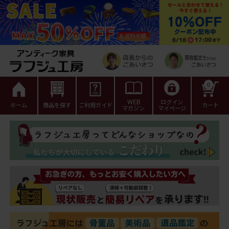
0
WEB
ログイン
ホーム
商品を探す
ご利用ガイド
カート
マガジン
マイページ