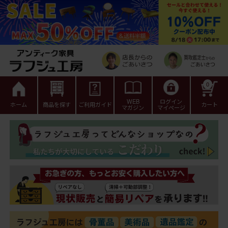
0
WEB
ログイン
ホーム
商品を探す
ご利用ガイド
カート
マガジン
マイページ