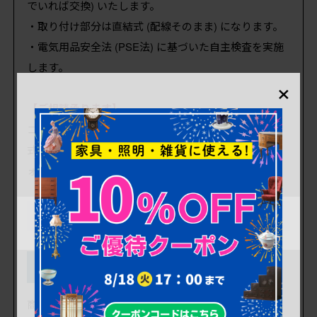
でいれば交換) いたします。
・取り付け部分は直結式 (配線そのまま) になります。
・電気用品安全法 (PSE法) に基づいた自主検査を実施
します。
×
【ご相談承ります】
コードの長さや色、取り付け部分をコンセントプラグ
式にしたいなどのご希望がございましたら、ご注文フ
ォームの備考欄へその旨ご入力ください。
「これからリペア予定品」ご注文の流れ
STEP1
商品をカートに入れる
商品をカートに入れていただき、案内に沿ってログイ