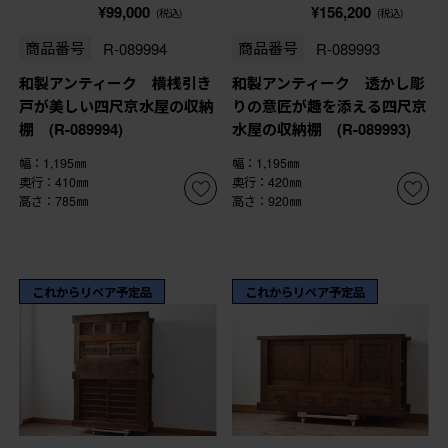
¥99,000
¥156,200
(税込)
(税込)
商品番号
R-089994
商品番号
R-089993
和製アンティーク 横桟引き
和製アンティーク 透かし彫
戸が美しい四尺京水屋の収納
りの意匠が趣を添える四尺京
棚 (R-089994)
水屋の収納棚 (R-089993)
幅：1,195㎜
幅：1,195㎜
奥行：410㎜
奥行：420㎜
高さ：785㎜
高さ：920㎜
これからリペア予定品
これからリペア予定品