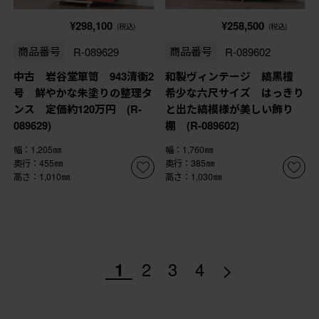
¥298,100
¥258,500
(税込)
(税込)
商品番号
R-089629
商品番号
R-089602
中古 岩谷堂箪笥 943清衡2
和製ヴィンテージ 縞黒檀
号 鮮やかな朱塗りの整理タ
希少な六尺サイズ はっきり
ンス 定価約120万円 (R-
と出た縞模様が美しい飾り
089629)
棚 (R-089602)
幅：1,205㎜
幅：1,760㎜
奥行：455㎜
奥行：385㎜
高さ：1,010㎜
高さ：1,030㎜
>
1
2
3
4