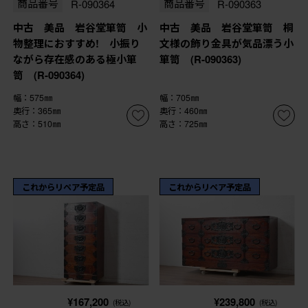
商品番号
R-090364
商品番号
R-090363
中古 美品 岩谷堂箪笥 小
中古 美品 岩谷堂箪笥 桐
物整理におすすめ! 小振り
文様の飾り金具が気品漂う小
ながら存在感のある極小箪
箪笥 (R-090363)
笥 (R-090364)
幅：575㎜
幅：705㎜
奥行：365㎜
奥行：460㎜
高さ：510㎜
高さ：725㎜
これからリペア予定品
これからリペア予定品
¥167,200
¥239,800
(税込)
(税込)