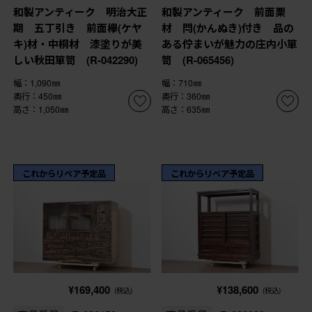
和製アンティーク 明治大正
和製アンティーク 前面栗
期 五丁引き 前面欅(ケヤ
材 閂(かんぬき)付き 品の
キ)材・中桐材 漆塗りが美
ある佇まいが魅力の庄内小箪
しい秋田箪笥 (R-042290)
笥 (R-065456)
幅：1,090㎜
幅：710㎜
奥行：450㎜
奥行：360㎜
高さ：1,050㎜
高さ：635㎜
これからリペア予定品
これからリペア予定品
¥169,400
¥138,600
(税込)
(税込)