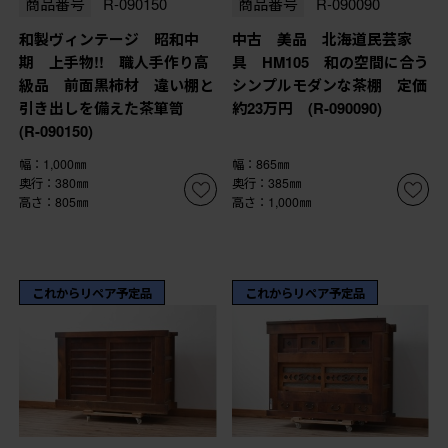
商品番号
R-090150
商品番号
R-090090
和製ヴィンテージ 昭和中
中古 美品 北海道民芸家
期 上手物!! 職人手作り高
具 HM105 和の空間に合う
級品 前面黒柿材 違い棚と
シンプルモダンな茶棚 定価
引き出しを備えた茶箪笥
約23万円 (R-090090)
(R-090150)
幅：1,000㎜
幅：865㎜
奥行：380㎜
奥行：385㎜
高さ：805㎜
高さ：1,000㎜
これからリペア予定品
これからリペア予定品