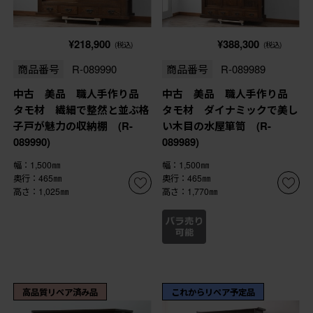
¥218,900
¥388,300
(税込)
(税込)
商品番号
R-089990
商品番号
R-089989
中古 美品 職人手作り品
中古 美品 職人手作り品
タモ材 繊細で整然と並ぶ格
タモ材 ダイナミックで美し
子戸が魅力の収納棚 (R-
い木目の水屋箪笥 (R-
089990)
089989)
幅：1,500㎜
幅：1,500㎜
奥行：465㎜
奥行：465㎜
高さ：1,025㎜
高さ：1,770㎜
高品質リペア済み品
これからリペア予定品