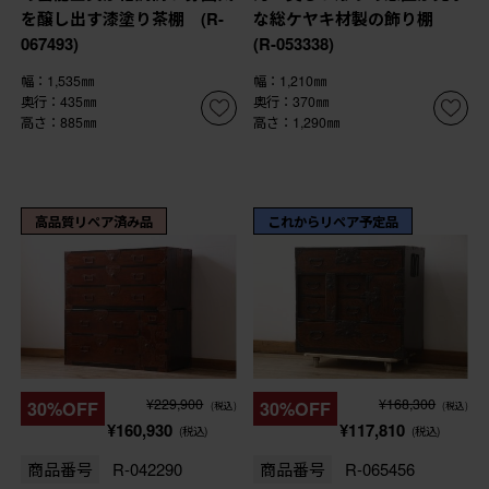
を醸し出す漆塗り茶棚 (R-
な総ケヤキ材製の飾り棚
067493)
(R-053338)
幅：1,535㎜
幅：1,210㎜
奥行：435㎜
奥行：370㎜
高さ：885㎜
高さ：1,290㎜
高品質リペア済み品
これからリペア予定品
¥229,900
¥168,300
30%OFF
30%OFF
(税込)
(税込)
¥160,930
¥117,810
(税込)
(税込)
商品番号
R-042290
商品番号
R-065456