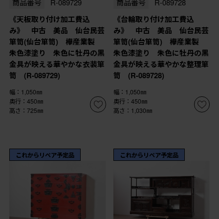
商品番号
R-089729
商品番号
R-089728
《天板取り付け加工費込
《台輪取り付け加工費込
み》 中古 美品 仙台民芸
み》 中古 美品 仙台民芸
箪笥(仙台箪笥) 欅産業製
箪笥(仙台箪笥) 欅産業製
朱色漆塗り 朱色に牡丹の黒
朱色漆塗り 朱色に牡丹の黒
金具が映える華やかな衣装箪
金具が映える華やかな整理箪
笥 (R-089729)
笥 (R-089728)
幅：1,050㎜
幅：1,050㎜
奥行：450㎜
奥行：450㎜
高さ：725㎜
高さ：1,030㎜
これからリペア予定品
これからリペア予定品