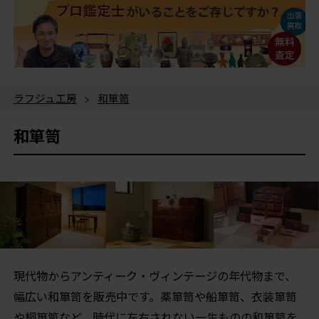
ラフジュ工房
>
和箪笥
和箪笥
現代物からアンティーク・ヴィンテージの年代物まで、
幅広い和箪笥を販売中です。薬箪笥や船箪笥、衣装箪笥
や桐箪笥など、時代に左右されない一生ものの和箪笥を