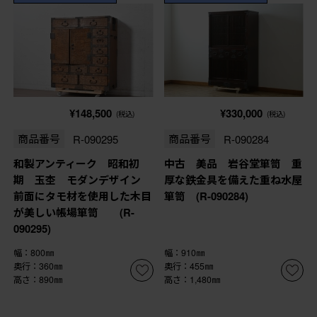
¥148,500
¥330,000
(税込)
(税込)
商品番号
R-090295
商品番号
R-090284
和製アンティーク 昭和初
中古 美品 岩谷堂箪笥 重
期 玉杢 モダンデザイン
厚な鉄金具を備えた重ね水屋
前面にタモ材を使用した木目
箪笥 (R-090284)
が美しい帳場箪笥 (R-
090295)
幅：800㎜
幅：910㎜
奥行：360㎜
奥行：455㎜
高さ：890㎜
高さ：1,480㎜