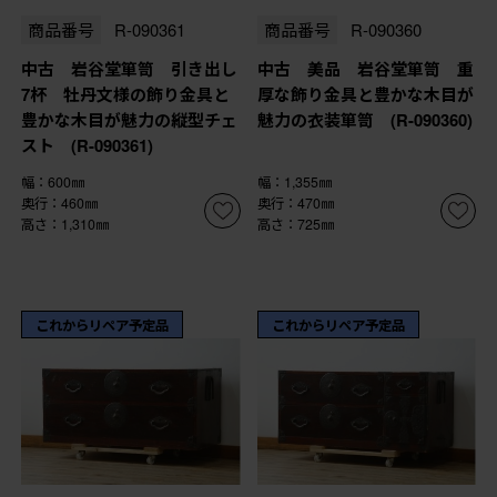
商品番号
R-090361
商品番号
R-090360
中古 岩谷堂箪笥 引き出し
中古 美品 岩谷堂箪笥 重
7杯 牡丹文様の飾り金具と
厚な飾り金具と豊かな木目が
豊かな木目が魅力の縦型チェ
魅力の衣装箪笥 (R-090360)
スト (R-090361)
幅：600㎜
幅：1,355㎜
奥行：460㎜
奥行：470㎜
高さ：1,310㎜
高さ：725㎜
これからリペア予定品
これからリペア予定品