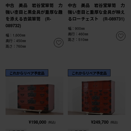
中古 美品 岩谷堂箪笥 力
中古 美品 岩谷堂箪笥 力
強い杢目と黒金具が重厚な趣
強い杢目と重厚な金具が映え
を添える衣装箪笥 (R-
るローチェスト (R-089731)
089732)
幅：900㎜
奥行：460㎜
幅：1,600㎜
高さ：510㎜
奥行：450㎜
高さ：760㎜
これからリペア予定品
これからリペア予定品
¥198,000
¥249,700
(税込)
(税込)