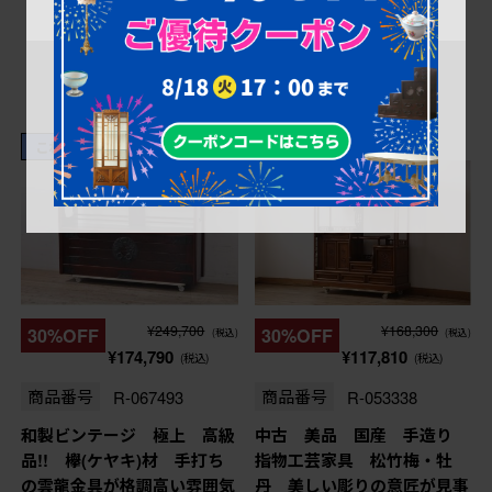
これからリペア予定品
これからリペア予定品
¥249,700
¥168,300
30%OFF
30%OFF
(税込)
(税込)
¥174,790
¥117,810
(税込)
(税込)
商品番号
R-067493
商品番号
R-053338
和製ビンテージ 極上 高級
中古 美品 国産 手造り
品!! 欅(ケヤキ)材 手打ち
指物工芸家具 松竹梅・牡
の雲龍金具が格調高い雰囲気
丹 美しい彫りの意匠が見事