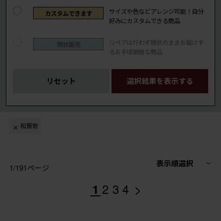
サイズや色などアレンジ可能！自分
カスタムできます
好みにカスタムできる商品
リペアは行わず現状のままお届けす
現状販売
るお手頃価格な商品
リセット
選択結果を表示する
和箪笥
表示順選択
1/191ページ
>
1
2
3
4