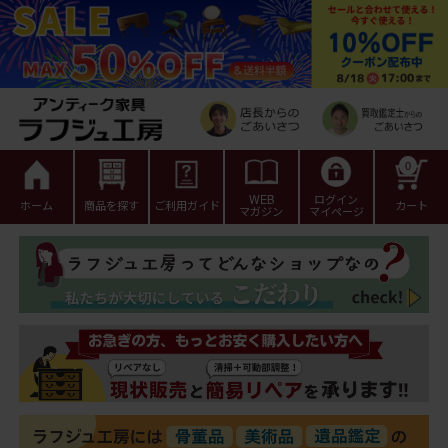
0
WEB
ログイン
ホーム
商品を探す
ご利用ガイド
カート
マガジン
マイページ