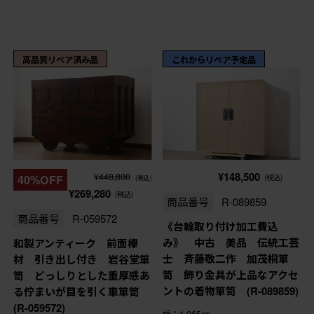
高品質リペア済み品
これからリペア予定品
¥148,500
¥448,800
40%OFF
(税込)
(税込)
¥269,280
(税込)
商品番号
R-089859
商品番号
R-059572
《台輪取り付け加工費込
み》 中古 美品 伝統工芸
和製アンティーク 前面欅
士 斉藤敬二作 加茂桐箪
材 引き出し付き 岩谷堂箪
笥 飾り金具が上品なアクセ
笥 どっしりとした重厚感あ
ントの着物箪笥 (R-089859)
る佇まいが目を引く車箪笥
(R-059572)
幅：1,065㎜