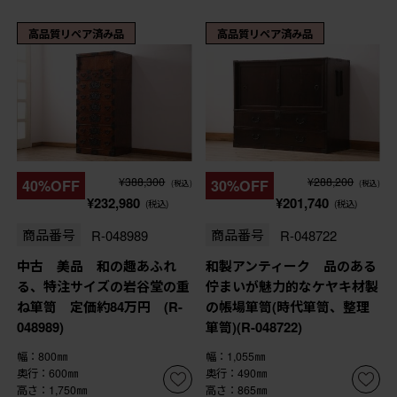
高品質リペア済み品
高品質リペア済み品
¥388,300
¥288,200
40%OFF
30%OFF
(税込)
(税込)
¥232,980
¥201,740
(税込)
(税込)
商品番号
R-048989
商品番号
R-048722
中古 美品 和の趣あふれ
和製アンティーク 品のある
る、特注サイズの岩谷堂の重
佇まいが魅力的なケヤキ材製
ね箪笥 定価約84万円 (R-
の帳場箪笥(時代箪笥、整理
048989)
箪笥)(R-048722)
幅：800㎜
幅：1,055㎜
奥行：600㎜
奥行：490㎜
高さ：1,750㎜
高さ：865㎜