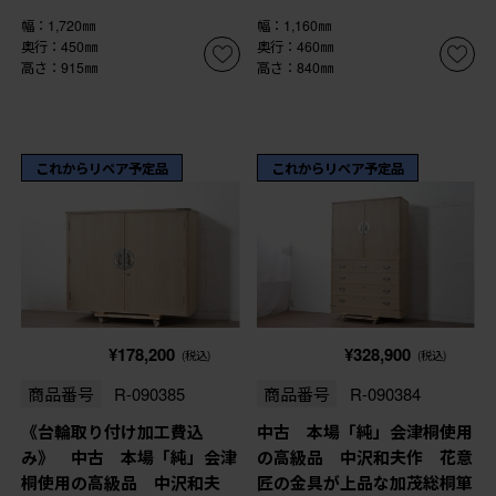
幅：1,720㎜
幅：1,160㎜
奥行：450㎜
奥行：460㎜
高さ：915㎜
高さ：840㎜
これからリペア予定品
これからリペア予定品
¥178,200
¥328,900
(税込)
(税込)
商品番号
R-090385
商品番号
R-090384
《台輪取り付け加工費込
中古 本場「純」会津桐使用
み》 中古 本場「純」会津
の高級品 中沢和夫作 花意
桐使用の高級品 中沢和夫
匠の金具が上品な加茂総桐箪