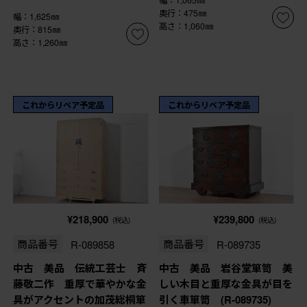
奥行：475㎜
幅：1,625㎜
高さ：1,060㎜
奥行：815㎜
高さ：1,260㎜
これからリペア予定品
これからリペア予定品
¥218,900
¥239,800
(税込)
(税込)
商品番号
R-089858
商品番号
R-089735
中古 美品 伝統工芸士 斉
中古 美品 岩谷堂箪笥 美
藤敬二作 重厚で華やかな金
しい木目と重厚な金具が目を
具がアクセントの加茂総桐箪
引く車箪笥 (R-089735)