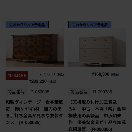
これからリペア予定品
これからリペア予定品
¥168,300
¥348,700
40%OFF
(税込)
(税込)
¥209,220
(税込)
商品番号
R-050035
商品番号
R-090386
和製ヴィンテージ 岩谷堂箪
《天板取り付け加工費込
笥 欅(ケヤキ)材 迫力のあ
み》 中古 本場「純」会津
る手打ち金具が見事な衣装タ
桐使用の高級品 中沢和夫
ンス (R-050035)
作 優美な金具が上品な加茂
総桐箪笥 (R-090386)