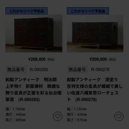
これからリペア予定品
これからリペア予定品
¥268,400
¥209,000
(税込)
(税込)
商品番号
R-090283
商品番号
R-090278
和製アンティーク 明治期
和製アンティーク 漆塗り
上手物!! 前面欅材 精緻な
吉祥文様の金具が繊細で美し
飾り金具が正面を彩る仙台姫
い佐渡八幡箪笥ローチェス
箪笥 (R-090283)
ト (R-090278)
幅：1,180㎜
幅：1,150㎜
奥行：440㎜
奥行：435㎜
高さ：885㎜
高さ：575㎜