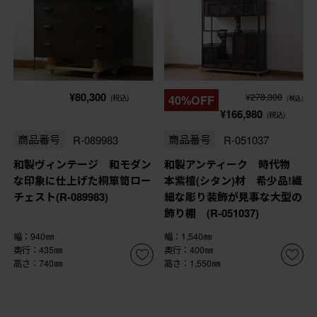
¥80,300
¥278,300
(税込)
40%OFF
(税込)
¥166,980
(税込)
商品番号
R-089983
商品番号
R-051037
和製ヴィンテージ 和モダン
和製アンティーク 時代物
な印象に仕上げた桐箪笥ロー
本紫檀(シタン)材 希少品!繊
チェスト(R-089983)
細な彫り装飾が見事な大型の
飾り棚 (R-051037)
幅：940㎜
幅：1,540㎜
奥行：435㎜
奥行：400㎜
高さ：740㎜
高さ：1,550㎜