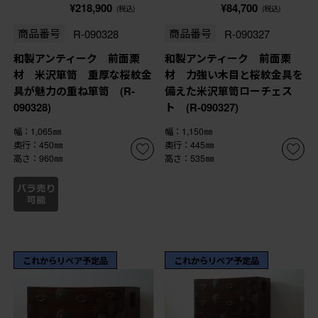
¥218,900
¥84,700
(税込)
(税込)
商品番号
R-090328
商品番号
R-090327
和製アンティーク 前面栗
和製アンティーク 前面栗
材 米沢箪笥 重厚な桜紋金
材 力強い木目と桜紋金具を
具が魅力の重ね箪笥 (R-
備えた米沢箪笥ローチェス
090328)
ト (R-090327)
幅：1,065㎜
幅：1,150㎜
奥行：450㎜
奥行：445㎜
高さ：960㎜
高さ：535㎜
これからリペア予定品
これからリペア予定品