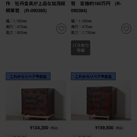
作 牡丹金具が上品な加茂総
笥 定価約180万円 (R-
桐箪笥 (R-090385)
090384)
幅：1,160㎜
幅：1,160㎜
奥行：470㎜
奥行：470㎜
高さ：905㎜
高さ：1,730㎜
これからリペア予定品
これからリペア予定品
¥134,200
¥159,500
(税込)
(税込)