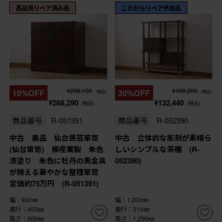
高品質リペア済み品
これからリペア予定品
¥298,100
¥189,200
10%OFF
30%OFF
(税込)
(税込)
¥268,290
¥132,440
(税込)
(税込)
商品番号
R-051391
商品番号
R-052390
中古 美品 仙台民芸箪笥
中古 立体的な彫刻が素晴ら
(仙台箪笥) 欅産業製 朱色
しいシンプルな茶棚 (R-
漆塗り 朱色に牡丹の黒金具
052390)
が映える華やかな整理箪笥
定価約75万円 (R-051391)
幅：900㎜
幅：1,200㎜
奥行：455㎜
奥行：310㎜
高さ：905㎜
高さ：1,290㎜