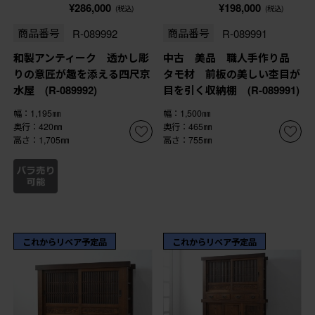
¥286,000
¥198,000
(税込)
(税込)
商品番号
R-089992
商品番号
R-089991
和製アンティーク 透かし彫
中古 美品 職人手作り品
りの意匠が趣を添える四尺京
タモ材 前板の美しい杢目が
水屋 (R-089992)
目を引く収納棚 (R-089991)
幅：1,195㎜
幅：1,500㎜
奥行：420㎜
奥行：465㎜
高さ：1,705㎜
高さ：755㎜
これからリペア予定品
これからリペア予定品