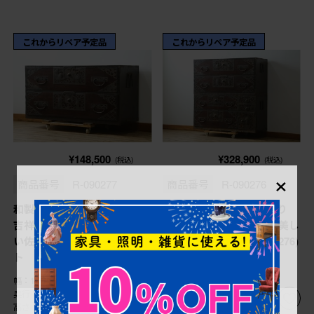
これからリペア予定品
これからリペア予定品
¥148,500
¥328,900
(税込)
(税込)
×
商品番号
R-090277
商品番号
R-090276
和製アンティーク 漆塗り
和製アンティーク 漆塗り
吉祥文様の金具が繊細で美し
吉祥文様の金具が繊細で美し
い佐渡八幡箪笥ローチェス
い佐渡八幡箪笥 (R-090276)
ト (R-090277)
幅：1,150㎜
幅：1,150㎜
奥行：435㎜
奥行：435㎜
高さ：575㎜
高さ：1,150㎜