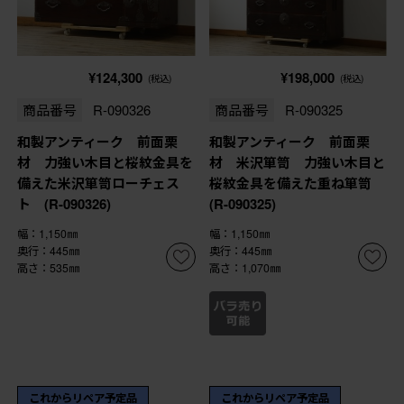
¥124,300
¥198,000
(税込)
(税込)
商品番号
R-090326
商品番号
R-090325
和製アンティーク 前面栗
和製アンティーク 前面栗
材 力強い木目と桜紋金具を
材 米沢箪笥 力強い木目と
備えた米沢箪笥ローチェス
桜紋金具を備えた重ね箪笥
ト (R-090326)
(R-090325)
幅：1,150㎜
幅：1,150㎜
奥行：445㎜
奥行：445㎜
高さ：535㎜
高さ：1,070㎜
これからリペア予定品
これからリペア予定品