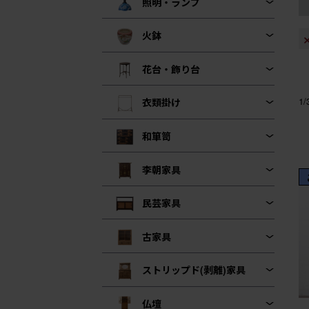
照明・ランプ
火鉢
花台・飾り台
1
衣類掛け
和箪笥
李朝家具
民芸家具
古家具
ストリップド(剥離)家具
仏壇