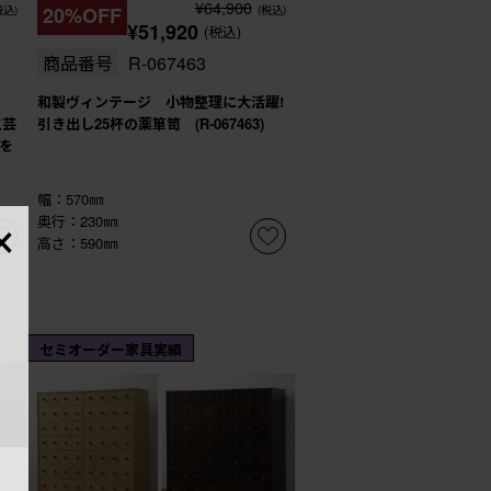
¥64,900
税込)
20%OFF
(税込)
¥51,920
(税込)
商品番号
R-067463
期
和製ヴィンテージ 小物整理に大活躍!
工芸
引き出し25杯の薬箪笥 (R-067463)
を
幅：570㎜
×
奥行：230㎜
高さ：590㎜
セミオーダー家具実績