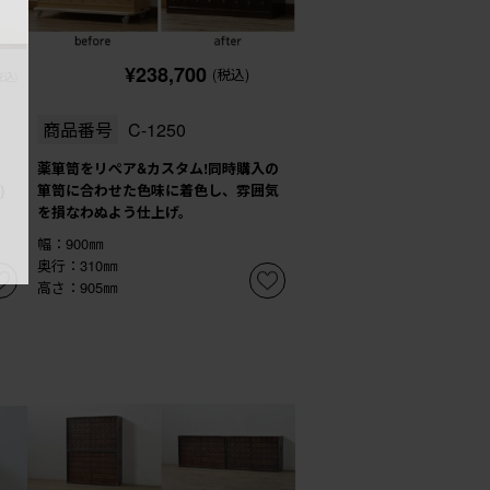
¥238,700
(税込)
税込)
商品番号
C-1250
調
薬箪笥をリぺア&カスタム!同時購入の
)
箪笥に合わせた色味に着色し、雰囲気
を損なわぬよう仕上げ。
幅：900㎜
奥行：310㎜
高さ：905㎜