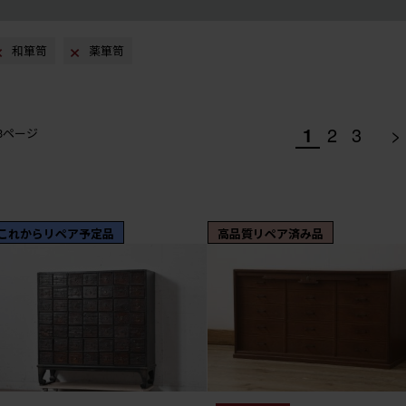
和箪笥
薬箪笥
1
2
3
>
/3ページ
これからリペア予定品
高品質リペア済み品