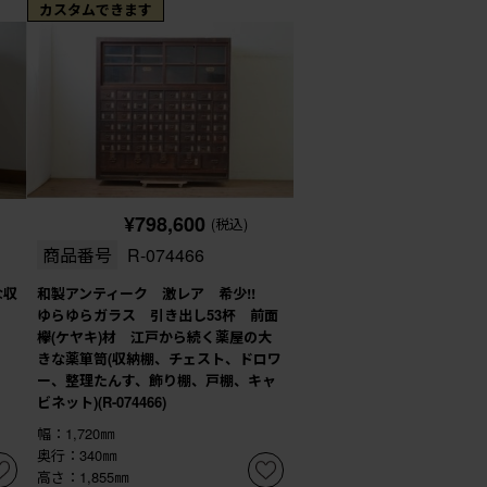
カスタムできます
¥798,600
(税込)
商品番号
R-074466
な収
和製アンティーク 激レア 希少!!
ゆらゆらガラス 引き出し53杯 前面
欅(ケヤキ)材 江戸から続く薬屋の大
きな薬箪笥(収納棚、チェスト、ドロワ
ー、整理たんす、飾り棚、戸棚、キャ
ビネット)(R-074466)
幅：1,720㎜
奥行：340㎜
高さ：1,855㎜