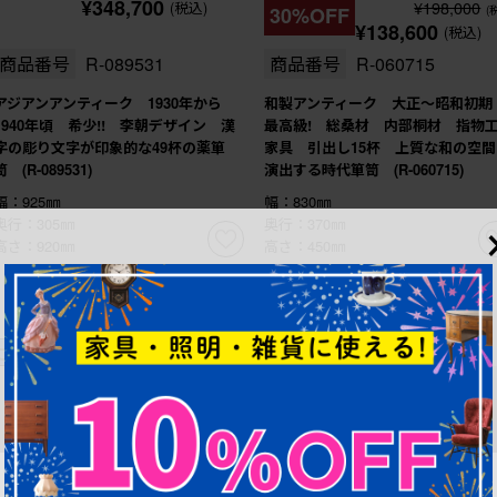
¥348,700
¥198,000
(税込)
30%OFF
(
¥138,600
(税込)
商品番号
R-089531
商品番号
R-060715
アジアンアンティーク 1930年から
和製アンティーク 大正〜昭和初
1940年頃 希少!! 李朝デザイン 漢
最高級! 総桑材 内部桐材 指物
字の彫り文字が印象的な49杯の薬箪
家具 引出し15杯 上質な和の空間
笥 (R-089531)
演出する時代箪笥 (R-060715)
幅：925㎜
幅：830㎜
奥行：305㎜
奥行：370㎜
高さ：920㎜
高さ：450㎜
これからリペア予定品
これからリペア予定品