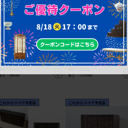
¥228,800
¥198,000
30%OFF
(税込)
5%OFF
(
¥160,160
¥188,100
(税込)
(税込)
商品番号
R-051816
商品番号
R-086025
和製アンティーク 希少!細かなものの
和製ヴィンテージ アンティーク
収納にもぴったり、引き出し24杯の総
引き出し100杯の薬箪笥 (R-086025
ケヤキ材の薬箪笥 (R-051816)
幅：855㎜
幅：830㎜
奥行：290㎜
奥行：210㎜
高さ：590㎜
高さ：1,010㎜
これからリペア予定品
これからリペア予定品