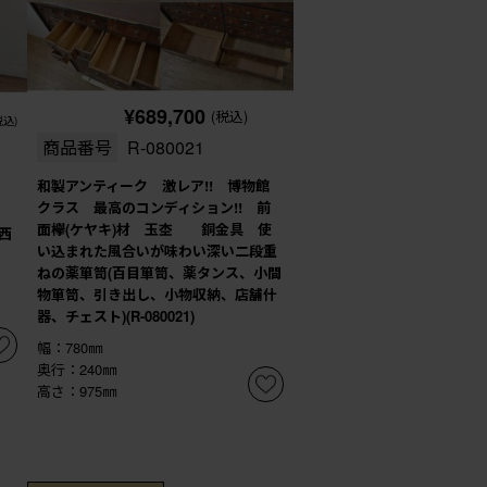
¥689,700
(税込)
税込)
商品番号
R-080021
和製アンティーク 激レア!! 博物館
クラス 最高のコンディション!! 前
面欅(ケヤキ)材 玉杢 銅金具 使
西
い込まれた風合いが味わい深い二段重
ねの薬箪笥(百目箪笥、薬タンス、小間
物箪笥、引き出し、小物収納、店舗什
器、チェスト)(R-080021)
幅：780㎜
奥行：240㎜
高さ：975㎜