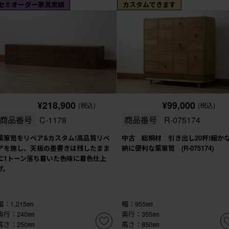
セミオーダー家具実績
カスタムできます
¥218,900
¥99,000
(税込)
(税込)
商品番号
C-1178
商品番号
R-075174
薬箪笥をリペア&カスタム!高品質リペ
中古 総桐材 引き出し20杯!細か
アを施し、天板の墨書きは残したまま
納に便利な薬箪笥 (R-075174)
に1トーン落ち着いた色味に着色仕上
げ。
幅：1,215㎜
幅：955㎜
奥行：240㎜
奥行：355㎜
高さ：250㎜
高さ：850㎜