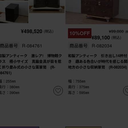
¥498,520
¥99,000
(税込)
10%OFF
(
¥89,100
(税込)
商品番号
R-084761
商品番号
R-082034
和製アンティーク 激レア! 博物館ク
和製アンティーク 引き出し14杯付
ラス 極小サイズ 真鍮金具が目を惹
き 趣ある色合いが時代を感じる関
く折り畳み式の小さな薬箪笥 (R-
地方の小さな収納箪笥 (R-082034)
084761)
幅：255㎜
幅：755㎜
奥行：380㎜
奥行：375㎜
高さ：390㎜
高さ：595㎜