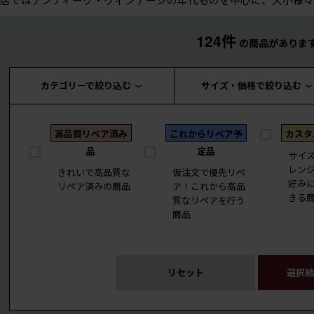
124件
の商品がありま
カテゴリーで絞り込む
サイズ・価格で絞り込む
高品質リペア済み
これからリペア予
カスタ
品
定品
サイ
レン
きれいで高品質な
仮注文で優先リペ
好み
リペア済みの商品
ア！これから高品
きる
質なリペアを行う
商品
リセット
選択結