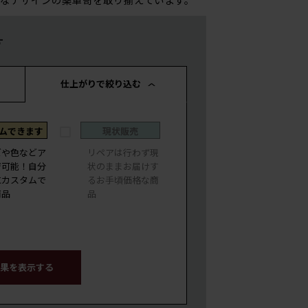
す
仕上がりで絞り込む
ムできます
現状販売
ズや色などア
リペアは行わず現
ジ可能！自分
状のままお届けす
にカスタムで
るお手頃価格な商
商品
品
果を表示する