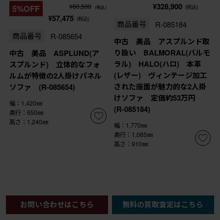
¥328,900
¥60,500
5%OFF
(税込)
(税込)
¥57,475
(税込)
商品番号
R-085184
商品番号
R-085654
中古 美品 アスプルンド取
り扱い BALMORAL(バルモ
中古 美品 ASPLUND(ア
ラル) HALO(ハロ) 本革
スプルンド) 立体的なフォ
(レザー) ヴィンテージ加工
ルムが特徴の2人掛けパネル
された座面が魅力的な2人掛
ソファ (R-085654)
けソファ 定価約53万円
幅：1,420㎜
(R-085184)
奥行：650㎜
高さ：1,240㎜
幅：1,770㎜
奥行：1,085㎜
高さ：910㎜
お問い合わせはこちら
無料の買取査定はこちら
>
1
2
3
4