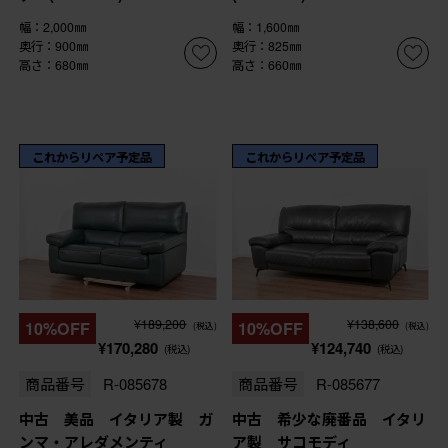
幅：2,000㎜
幅：1,600㎜
奥行：900㎜
奥行：825㎜
高さ：680㎜
高さ：660㎜
これからリペア予定品
これからリペア予定品
¥189,200
¥138,600
10%OFF
10%OFF
(税込)
(税込)
¥170,280
¥124,740
(税込)
(税込)
商品番号
R-085678
商品番号
R-085677
中古 美品 イタリア製 ガ
中古 希少な廃番品 イタリ
ンマ・アレダメンティ
ア製 サコモディ