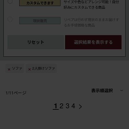
サイズや色などアレンジ可能！自分
カスタムできます
好みにカスタムできる商品
リペアは行わず現状のままお届けす
現状販売
るお手頃価格な商品
リセット
選択結果を表示する
ソファ
2人掛けソファ
表示順選択
1/11ページ
>
1
2
3
4