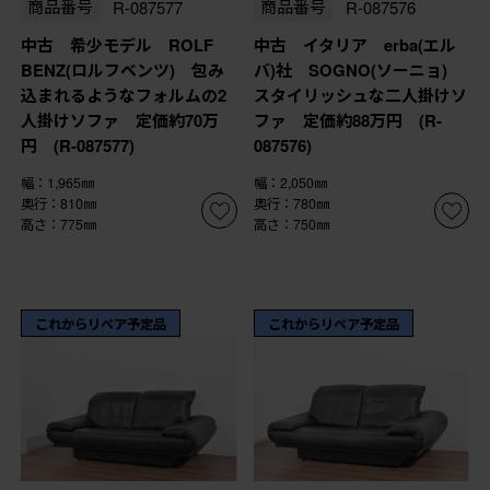
商品番号
R-087577
商品番号
R-087576
中古 希少モデル ROLF
中古 イタリア erba(エル
BENZ(ロルフベンツ) 包み
バ)社 SOGNO(ソーニョ)
込まれるようなフォルムの2
スタイリッシュな二人掛けソ
人掛けソファ 定価約70万
ファ 定価約88万円 (R-
円 (R-087577)
087576)
幅：1,965㎜
幅：2,050㎜
奥行：810㎜
奥行：780㎜
高さ：775㎜
高さ：750㎜
これからリペア予定品
これからリペア予定品