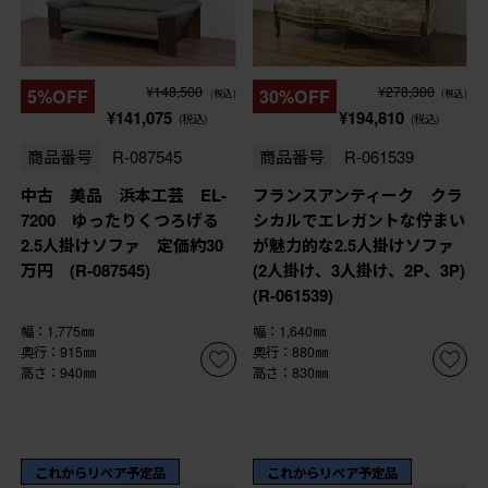
¥148,500
¥278,300
5%OFF
30%OFF
(税込)
(税込)
¥141,075
¥194,810
(税込)
(税込)
商品番号
R-087545
商品番号
R-061539
中古 美品 浜本工芸 EL-
フランスアンティーク クラ
7200 ゆったりくつろげる
シカルでエレガントな佇まい
2.5人掛けソファ 定価約30
が魅力的な2.5人掛けソファ
万円 (R-087545)
(2人掛け、3人掛け、2P、3P)
(R-061539)
幅：1,775㎜
幅：1,640㎜
奥行：915㎜
奥行：880㎜
高さ：940㎜
高さ：830㎜
これからリペア予定品
これからリペア予定品