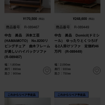
¥170,500
¥248,600
(税込)
(税込)
商品番号
R-089467
商品番号
R-089449
中古 美品 浜本工芸
中古 美品 Domicil(ドミシ
(HAMAMOTO) No.8200リ
ール) ゆったりとくつろげ
ビングチェア 曲木フレーム
る2人掛けソファ 定価約46
が美しいハイバックソファ
万円 (R-089449)
(R-089467)
幅：1,800㎜
幅：2,090㎜
奥行：890㎜
奥行：930㎜
高さ：900㎜
高さ：750㎜
これからリペア予定品
これからリペア予定品