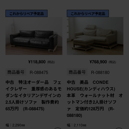
これからリペア予定品
これからリペア予定品
¥118,800
¥768,900
(税込)
(税込)
商品番号
R-088475
商品番号
R-088180
中古 特注オーダー品 フェ
中古 美品 CONDE
イクレザー 重厚感のあるモ
HOUSE(カンディハウス)
ダンなイタリアンデザインの
本革 ウォールナット材 オ
2.5人掛けソファ 製作費約
ットマン付き2人掛けソフ
65万円 (R-088475)
ァ 定価約128万円 (R-
088180)
幅：2,290㎜
幅：2,110㎜