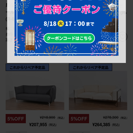
厚な佇まいのチェスターフィ
ド2Pソファとスツールのセ
ールドソファ ※傷み有り
ット 定価約58万6千円 (R-
(R-088128)
087944)
幅：1,640㎜
幅：1,530㎜
奥行：940㎜
奥行：840㎜
高さ：710㎜
高さ：940㎜
これからリペア予定品
これからリペア予定品
¥218,900
¥278,300
5%OFF
5%OFF
(税込)
(税込)
¥207,955
¥264,385
(税込)
(税込)