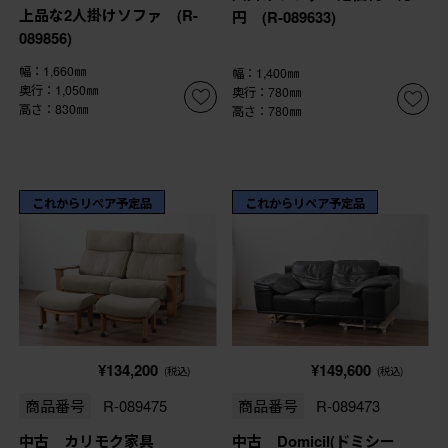
上品な2人掛けソファ (R-
円 (R-089633)
089856)
幅：1,660㎜
幅：1,400㎜
奥行：1,050㎜
奥行：780㎜
高さ：830㎜
高さ：780㎜
これからリペア予定品
これからリペア予定品
¥134,200
¥149,600
(税込)
(税込)
商品番号
R-089475
商品番号
R-089473
中古 カリモク家具
中古 Domicil(ドミシー