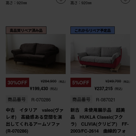
高さ：920㎜
高さ：920㎜
高品質リペア済み品
これからリペア予定品
¥284,900
¥249,700
30%OFF
5%OFF
(税込)
(税込)
¥199,430
¥237,215
(税込)
(税込)
商品番号
R-070286
商品番号
R-087021
中古 イタリア valeo(ヴァ
新古 未使用展示品 超美
レオ) 高級感ある空間を演
品 HUKLA Classic(フク
出してくれるアームソファ
ラ) CLIVIA(クリビア) FF-
(R-070286)
2003/FC-2614 曲線的フォ