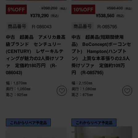
¥398,200
¥598,400
5%OFF
10%OFF
(税込)
(税込)
¥378,290
¥538,560
(税込)
(税込)
商品番号
R-086043
商品番号
R-085795
中古 超美品 アメリカ最高
中古 超美品(短期間使用
級ブランド センチュリー
品) BoConcept(ボーコンセ
(CENTURY) レザーキルテ
プト) Hampton(ハンプト
ィングが魅力の2人掛けソフ
ン) 上質な本革張りの2.5人
ァ 定価約180万円 (R-
掛けソファ 定価約109万
086043)
円 (R-085795)
幅：1,670㎜
幅：2,150㎜
奥行：1,060㎜
奥行：1,080㎜
高さ：925㎜
高さ：875㎜
これからリペア予定品
これからリペア予定品