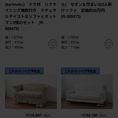
(karimoku) ナラ材 リクラ
ル) モダンな佇まいの2人掛
イニング機能付き ナチュラ
けソファ 定価約36万円
ルテイストなソファとオット
(R-089473)
マン2個のセット (R-
089475)
幅：1,570㎜
幅：1,760㎜
奥行：870㎜
奥行：930㎜
高さ：950㎜
高さ：710㎜
これからリペア予定品
これからリペア予定品
¥118,800
¥144,100
(税込)
(税込)