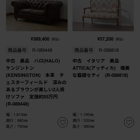
¥389,400
¥57,200
(税込)
(税込)
商品番号
R-089448
商品番号
R-088818
中古 美品 ハロ(HALO)
中古 イタリア 美品
ケンジントン
ATTICA(アッティカ) 優美
(KENSINGTON) 本革 チ
な猫脚セティ (R-088818)
ェスターフィールド 深みの
あるブラウンが美しい2人掛
けソファ 定価約55万円
(R-089448)
幅：1,810㎜
幅：1,190㎜
奥行：980㎜
奥行：530㎜
高さ：790㎜
高さ：880㎜