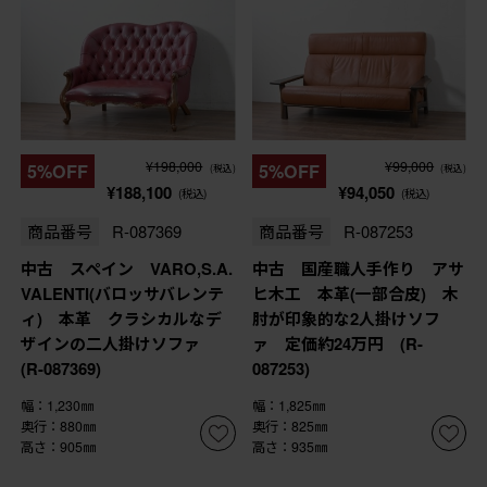
¥198,000
¥99,000
5%OFF
5%OFF
(税込)
(税込)
¥188,100
¥94,050
(税込)
(税込)
商品番号
R-087369
商品番号
R-087253
中古 スペイン VARO,S.A.
中古 国産職人手作り アサ
VALENTI(バロッサバレンテ
ヒ木工 本革(一部合皮) 木
ィ) 本革 クラシカルなデ
肘が印象的な2人掛けソフ
ザインの二人掛けソファ
ァ 定価約24万円 (R-
(R-087369)
087253)
幅：1,230㎜
幅：1,825㎜
奥行：880㎜
奥行：825㎜
高さ：905㎜
高さ：935㎜