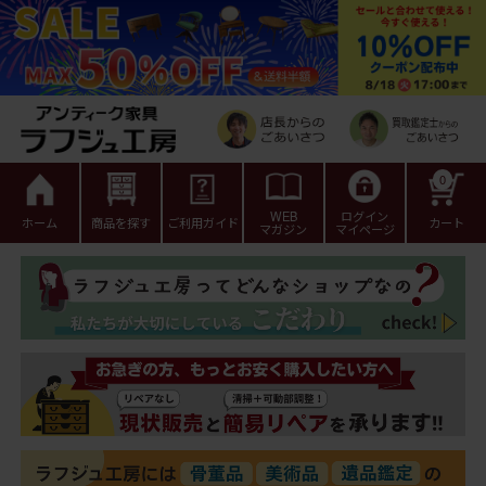
0
WEB
ログイン
ホーム
商品を探す
ご利用ガイド
カート
マガジン
マイページ