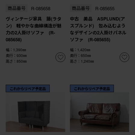
商品番号
R-085658
商品番号
R-085655
ヴィンテージ家具 籐(ラタ
中古 美品 ASPLUND(ア
ン) 軽やかな曲線構造が魅
スプルンド) 包み込むよう
力の2人掛けソファ (R-
なデザインの2人掛けパネル
085658)
ソファ (R-085655)
幅：1,390㎜
幅：1,420㎜
奥行：930㎜
奥行：650㎜
高さ：850㎜
高さ：1,240㎜
これからリペア予定品
これからリペア予定品