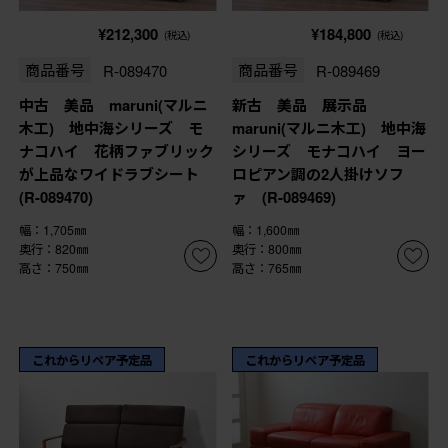
¥212,300
¥184,800
(税込)
(税込)
商品番号
R-089470
商品番号
R-089469
中古 美品 maruni(マルニ
新古 美品 展示品
木工) 地中海シリーズ モ
maruni(マルニ木工) 地中海
ナコハイ 花柄ファブリック
シリーズ モナコハイ ヨー
が上品なワイドラブシート
ロピアン調の2人掛けソフ
(R-089470)
ァ (R-089469)
幅：1,705㎜
幅：1,600㎜
奥行：820㎜
奥行：800㎜
高さ：750㎜
高さ：765㎜
これからリペア予定品
これからリペア予定品