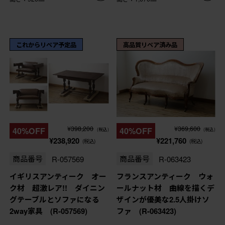
これからリペア予定品
高品質リペア済み品
¥398,200
¥369,600
40%OFF
40%OFF
(税込)
(税込)
¥238,920
¥221,760
(税込)
(税込)
商品番号
R-057569
商品番号
R-063423
イギリスアンティーク オー
フランスアンティーク ウォ
ク材 超激レア!! ダイニン
ールナット材 曲線を描くデ
グテーブルとソファになる
ザインが優美な2.5人掛けソ
2way家具 (R-057569)
ファ (R-063423)