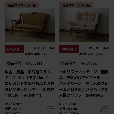
高品質リペア済み品
高品質リペア済み品
¥649,000
¥278,300
40%OFF
10%OFF
(税込)
(税込)
¥389,400
¥250,470
(税込)
(税込)
商品番号
R-058111
商品番号
R-061602
中古 美品 最高級ブラン
イギリスヴィンテージ 超美
ド CLイタリア(CLItalia)
品 ERCOL(アーコール) エ
エレガントで気品あふれる佇
バーグリーン 曲げ木のフレ
まいが美しいセティ 定価約
ームが目を惹くハイバック2
140万円 (R-058111)
人掛けソファ (R-061602)
幅：1,470㎜
幅：1,380㎜
奥行：680㎜
奥行：900㎜
高さ：920㎜
高さ：1,070㎜