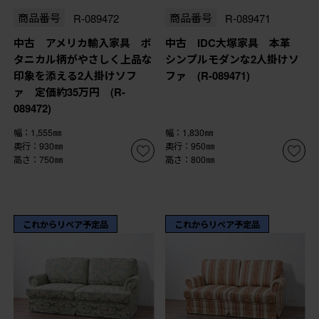
商品番号
R-089472
商品番号
R-089471
中古 アメリカ輸入家具 ボ
中古 IDC大塚家具 本革
タニカル柄がやさしく上品な
シンプルモダンな2人掛けソ
印象を添える2人掛けソフ
ファ (R-089471)
ァ 定価約35万円 (R-
089472)
幅：1,555㎜
幅：1,830㎜
奥行：930㎜
奥行：950㎜
高さ：750㎜
高さ：800㎜
これからリペア予定品
これからリペア予定品