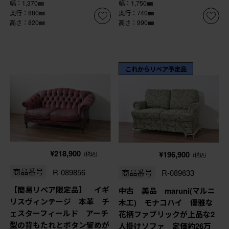
幅：1,370㎜
幅：1,750㎜
奥行：880㎜
奥行：740㎜
高さ：820㎜
高さ：990㎜
これからリペア予定品
¥218,900
¥196,900
(税込)
(税込)
商品番号
R-089856
商品番号
R-089633
【簡易リペア限定品】 イギ
中古 美品 maruni(マルニ
リスヴィンテージ 本革 チ
木工) モナコハイ 優雅な
ェスターフィールド アーチ
花柄ファブリックが上品な2
型の背もたれとボタン留めが
人掛けソファ 定価約26万