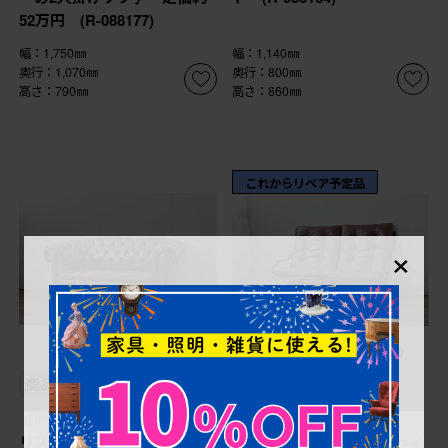
52万円 (R-088177)
幅：1,750㎜
幅：1,140㎜
奥行：1,070㎜
奥行：800㎜
高さ：790㎜
高さ：860㎜
これからリペア予定品
×
¥188,100
¥264,000
(税込)
(税込)
商品番号
R-088128
商品番号
R-087944
【簡易リペア限定品】 イギ
中古 冨士ファニチア
リスヴィンテージ 本革 重
Agio(アージオ) 本革 ワイ