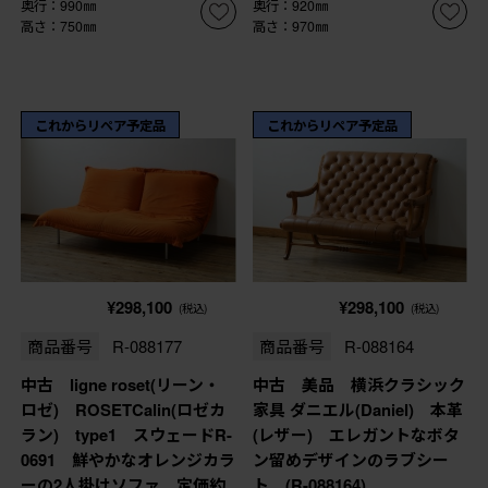
奥行：990㎜
奥行：920㎜
高さ：750㎜
高さ：970㎜
これからリペア予定品
これからリペア予定品
¥298,100
¥298,100
(税込)
(税込)
商品番号
R-088177
商品番号
R-088164
中古 ligne roset(リーン・
中古 美品 横浜クラシック
ロゼ) ROSETCalin(ロゼカ
家具 ダニエル(Daniel) 本革
ラン) type1 スウェードR-
(レザー) エレガントなボタ
0691 鮮やかなオレンジカラ
ン留めデザインのラブシー
ーの2人掛けソファ 定価約
ト (R-088164)