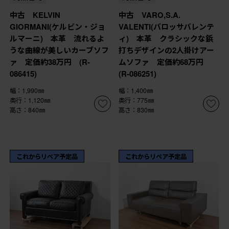
中古 KELVIN
中古 VARO,S.A.
GIORMANI(ケルビン・ジョ
VALENTI(バロッサバレンテ
ルマーニ) 本革 流れるよ
ィ) 本革 クラシックな鋲
うな曲線が美しいカーブソフ
打ちデザインの2人掛けアー
ァ 定価約38万円 (R-
ムソファ 定価約68万円
086415)
(R-086251)
幅：1,990㎜
幅：1,400㎜
奥行：1,120㎜
奥行：775㎜
高さ：840㎜
高さ：830㎜
これからリペア予定品
これからリペア予定品