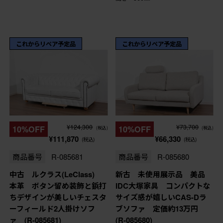
これからリペア予定品
これからリペア予定品
¥124,300
¥73,700
10%OFF
10%OFF
(税込)
(税込)
¥111,870
¥66,330
(税込)
(税込)
商品番号
R-085681
商品番号
R-085680
中古 ルクラス(LeClass)
新古 未使用展示品 美品
本革 ボタン留め装飾と鋲打
IDC大塚家具 コンパクトな
ちデザインが美しいチェスタ
サイズ感が嬉しいCAS-Dラ
ーフィールド2人掛けソフ
ブソファ 定価約13万円
ァ (R-085681)
(R-085680)