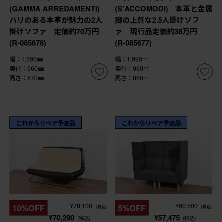
(GAMMA ARREDAMENTI)
(S'ACCOMODI) 本革と金属
ハリのある本革が魅力の2人
脚の上質な2.5人掛けソフ
掛けソファ 定価約70万円
ァ 現行品定価約38万円
(R-085678)
(R-085677)
幅：1,590㎜
幅：1,990㎜
奥行：960㎜
奥行：960㎜
高さ：870㎜
高さ：860㎜
これからリペア予定品
これからリペア予定品
¥78,100
¥60,500
10%OFF
5%OFF
(税込)
(税込)
¥70,290
¥57,475
(税込)
(税込)