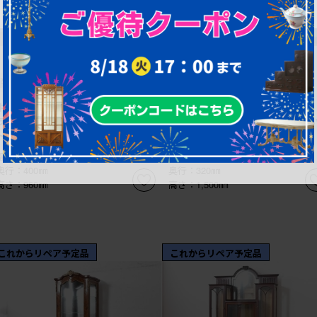
¥99,000
¥229,900
(税込)
(税込)
商品番号
R-090380
商品番号
R-090324
中古 美品 イタリア 波打つ曲げガ
中古 美品 ノルウェー製 Nesje
ラス入りの上品なガラスキャビネッ
AS チーク材 明るい木肌が美し
ト (R-090380)
明付きキャビネット (R-090324)
幅：890㎜
幅：725㎜
奥行：400㎜
奥行：320㎜
高さ：960㎜
高さ：1,500㎜
これからリペア予定品
これからリペア予定品