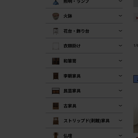
照明・ランプ
火鉢
花台・飾り台
1
衣類掛け
和箪笥
李朝家具
民芸家具
古家具
ストリップド(剥離)家具
仏壇