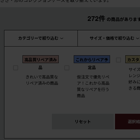
272件
の商品がありま
カテゴリーで絞り込む
サイズ・価格で絞り込む
高品質リペア済み
これからリペア予
カスタ
品
定品
サイ
レン
きれいで高品質な
仮注文で優先リペ
好み
リペア済みの商品
ア！これから高品
きる
質なリペアを行う
商品
リセット
選択結