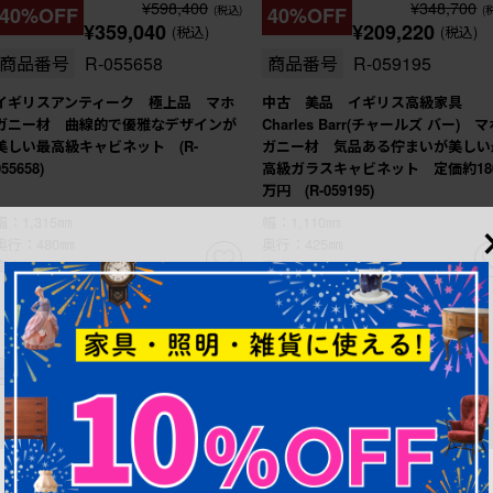
¥598,400
¥348,700
40%OFF
(税込)
40%OFF
(
¥359,040
¥209,220
(税込)
(税込)
商品番号
R-055658
商品番号
R-059195
イギリスアンティーク 極上品 マホ
中古 美品 イギリス高級家具
ガニー材 曲線的で優雅なデザインが
Charles Barr(チャールズ バー) 
美しい最高級キャビネット (R-
ガニー材 気品ある佇まいが美しい
055658)
高級ガラスキャビネット 定価約18
万円 (R-059195)
幅：1,315㎜
幅：1,110㎜
奥行：480㎜
奥行：425㎜
高さ：1,895㎜
高さ：2,215㎜
これからリペア予定品
これからリペア予定品