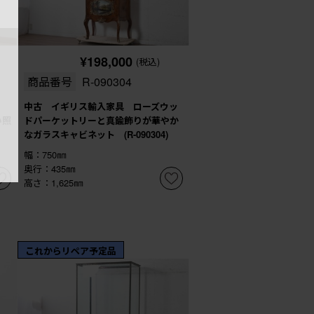
¥198,000
(税込)
商品番号
R-090304
中古 イギリス輸入家具 ローズウッ
い照
ドパーケットリーと真鍮飾りが華やか
なガラスキャビネット (R-090304)
幅：750㎜
奥行：435㎜
高さ：1,625㎜
これからリペア予定品