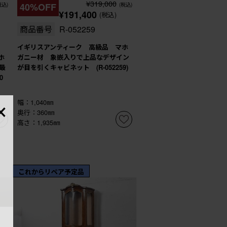
¥319,000
税込)
40%OFF
(税込)
¥191,400
(税込)
商品番号
R-052259
イギリスアンティーク 高級品 マホ
マホ
ガニー材 象嵌入りで上品なデザイン
最
が目を引くキャビネット (R-052259)
0
×
幅：1,040㎜
奥行：360㎜
高さ：1,935㎜
これからリペア予定品