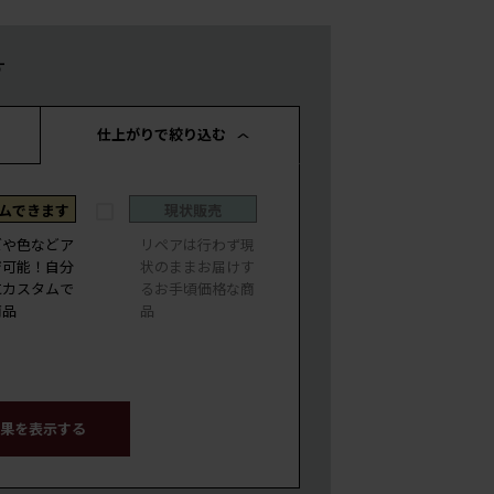
す
仕上がりで絞り込む
ムできます
現状販売
ズや色などア
リペアは行わず現
ジ可能！自分
状のままお届けす
にカスタムで
るお手頃価格な商
商品
品
果を表示する