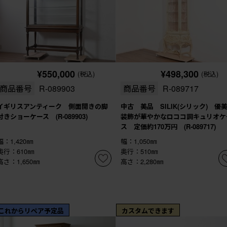
¥550,000
¥498,300
(税込)
(税込)
商品番号
R-089903
商品番号
R-089717
イギリスアンティーク 側面開きの脚
中古 美品 SILIK(シリック) 優
付きショーケース (R-089903)
装飾が華やかなロココ調キュリオケ
ス 定価約170万円 (R-089717)
幅：1,420㎜
幅：1,050㎜
奥行：610㎜
奥行：510㎜
高さ：1,650㎜
高さ：2,280㎜
これからリペア予定品
カスタムできます