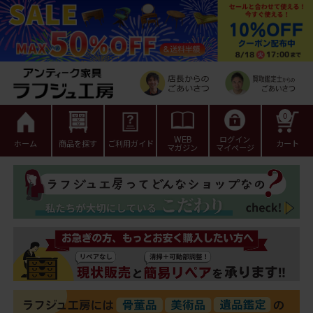
0
WEB
ログイン
ホーム
商品を探す
ご利用ガイド
カート
マガジン
マイページ