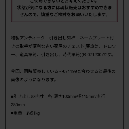
ご使用できないとお考えください。
状態が気になる方には現状販売はおすすめできま
せんので、慎重なご検討をお願いいたします。
和製アンティーク 引き出し50杯 ネームプレート付
きの取手が便利な古い薬屋のチェスト(薬箪笥、ドロワ
ー、道具箪笥、引き出し、時代箪笥)(R-071200)です。
今回、同時販売しているR-071199と合わせると最後の
画像のようになります。
■引き出しの内寸 各 深さ100mm/幅115mm/奥行
280mm
■重量 約51kg