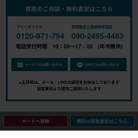
買取のご相談・無料査定はこちら
フリーダイヤル
買取鑑定士直通携帯電話
0120-971-794
090-2495-4483
電話受付時間 10：00～17：00 (年中無休)
メールでのお問い合わせ
LINEでのお問い合わせ
※土日祝は、メール・LINEの返信をお休みしております
翌営業日より順次ご返信いたします
© 2023 Antique Furniture RAFUJU Studio. All Rights Reserved.
カートへ移動
無料の買取査定はこちら