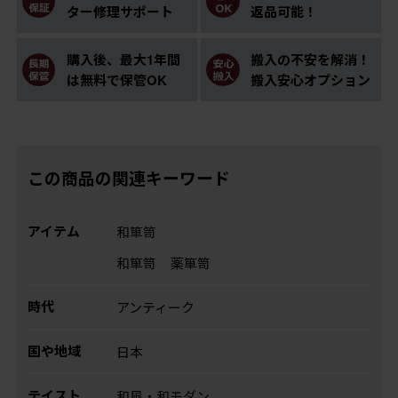
ター修理サポート
返品可能！
購入後、最大1年間
搬入の不安を解消！
は無料で保管OK
搬入安心オプション
この商品の関連キーワード
アイテム
和箪笥
和箪笥
薬箪笥
時代
アンティーク
国や地域
日本
テイスト
和風・和モダン